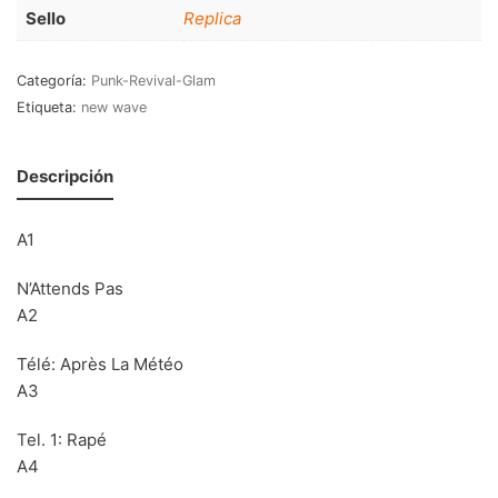
Sello
Replica
70s
(1174)
80s
(155)
Categoría:
Punk-Revival-Glam
Etiqueta:
new wave
90s
(80)
00s
(433)
Descripción
Formato
+
A1
Kommun 2
(0)
N’Attends Pas
12"
(2508)
A2
7"
(148)
Télé: Après La Météo
10"
(21)
A3
CD
(49)
Tel. 1: Rapé
A4