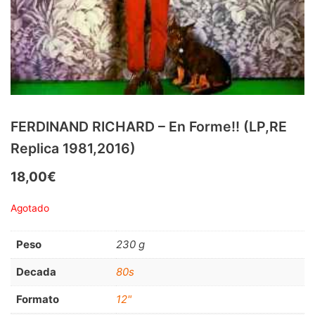
RnB-Soul-Latin
(286)
Jazz-Blues
(123)
Libros
(5)
Nacional
(184)
VVAA
(210)
FERDINAND RICHARD – En Forme!! (LP,RE
Replica 1981,2016)
En oferta
(149)
18,00
€
Década
+
20s
(0)
Agotado
30s
(1)
Peso
230 g
40s
(2)
Decada
80s
50s
(117)
Formato
12"
60s
(895)