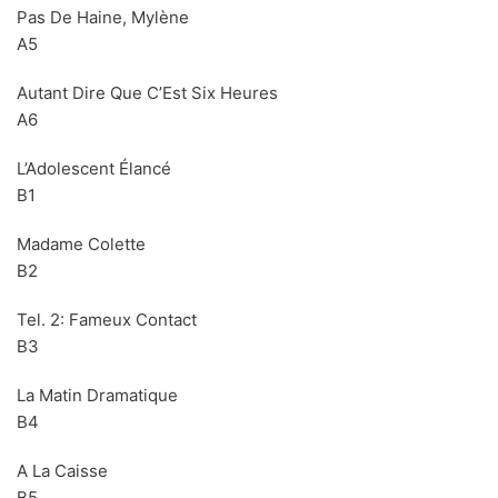
Pas De Haine, Mylène
A5
Autant Dire Que C’Est Six Heures
BLACK SUGAR – Black Sugar II (LP,GF,180g,RE Discos
A6
Monterey 1974,2023) (BLACK/GREEN)
L’Adolescent Élancé
B1
LOS SHAIN'S - Segundo Volumen (LP,RE Discos
Madame Colette
Monterey 1967,2022)
B2
Tel. 2: Fameux Contact
B3
La Matin Dramatique
B4
A La Caisse
B5