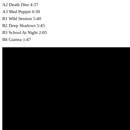
A2 Death Dies 4:37
A3 Mad Puppet 6:30
B1 Wild Session 5:40
B2 Deep Shadows 5:45
B3 School At Night 2:05
B4 Gianna 1:47