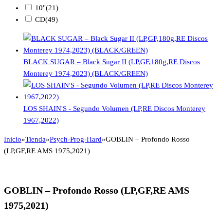
10"
(21)
CD
(49)
BLACK SUGAR – Black Sugar II (LP,GF,180g,RE Discos
Monterey 1974,2023) (BLACK/GREEN)
LOS SHAIN'S - Segundo Volumen (LP,RE Discos Monterey
1967,2022)
Inicio
»
Tienda
»
Psych-Prog-Hard
»
GOBLIN – Profondo Rosso
(LP,GF,RE AMS 1975,2021)
GOBLIN – Profondo Rosso (LP,GF,RE AMS
1975,2021)