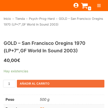
Saltar
0
al
contenido
Inicio
»
Tienda
»
Psych-Prog-Hard
»
GOLD – San Francisco Oregins
TIENDA
1970 (LP+7″,GF World In Sound 2003)
ESTILOS
JAGUAR
BEAT-GARAGE-RNR
MONTEREY
OFERTAS
CANTINA BAR
GOLD – San Francisco Oregins 1970
(LP+7″,GF World In Sound 2003)
PSYCH-PROG-HARD
PREGUNTAS?
PUB
CONTACTO
Filtrar por
FOLK-ROCK-PSYCH
40,00
€
Beat-Garage-RnR
(583)
PUNK-REVIVAL-GLAM
Hay existencias
Psych-Prog-Hard
(1170)
ALTERNATIVE-INDIE
AÑADIR AL CARRITO
Folk-Rock-Psych
(608)
RNB-SOUL-LATIN
Punk-Revival-Glam
(189)
JAZZ-BLUES
Peso
500 g
Alternative-Indie
(141)