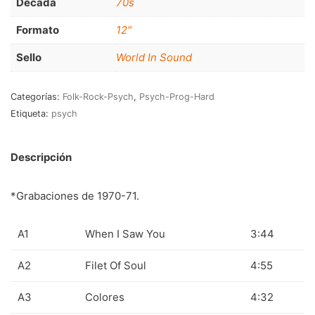
Decada
70s
RnB-Soul-Latin
(286)
Formato
12"
Jazz-Blues
(123)
Sello
World In Sound
Libros
(5)
Nacional
(184)
Categorías:
Folk-Rock-Psych
,
Psych-Prog-Hard
Etiqueta:
psych
VVAA
(210)
En oferta
(149)
Descripción
Década
+
*Grabaciones de 1970-71.
20s
(0)
A1
When I Saw You
3:44
30s
(1)
40s
(2)
A2
Filet Of Soul
4:55
50s
(117)
A3
Colores
4:32
60s
(895)