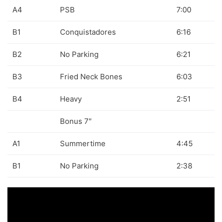
A4
PSB
7:00
70s
(1174)
B1
Conquistadores
6:16
80s
(155)
90s
(80)
B2
No Parking
6:21
00s
(433)
B3
Fried Neck Bones
6:03
Formato
+
B4
Heavy
2:51
Kommun 2
(0)
Bonus 7″
12"
(2508)
A1
Summertime
4:45
7"
(148)
B1
No Parking
2:38
10"
(21)
CD
(49)