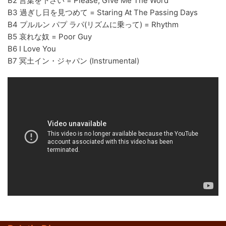
B2 言葉を下さい = Please, Give Me The Word
B3 過ぎし日を見つめて = Staring At The Passing Days
70s
(1174)
B4 プルルン パプ ラパ(リズムに乗って) = Rhythm
80s
(155)
B5 哀れな奴 = Poor Guy
B6 I Love You
90s
(80)
B7 冥土イン・ジャパン (Instrumental)
00s
(433)
Formato
+
Kommun 2
(0)
12"
(2508)
7"
(148)
10"
(21)
CD
(49)