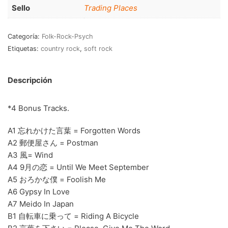
RnB-Soul-Latin
(286)
Sello
Trading Places
Jazz-Blues
(123)
Categoría:
Folk-Rock-Psych
Libros
(5)
Etiquetas:
country rock
,
soft rock
Nacional
(184)
Descripción
VVAA
(210)
*4 Bonus Tracks.
En oferta
(149)
Década
+
A1 忘れかけた言葉 = Forgotten Words
A2 郵便屋さん = Postman
20s
(0)
A3 風= Wind
A4 9月の恋 = Until We Meet September
30s
(1)
A5 おろかな僕 = Foolish Me
40s
(2)
A6 Gypsy In Love
A7 Meido In Japan
50s
(117)
B1 自転車に乗って = Riding A Bicycle
60s
(895)