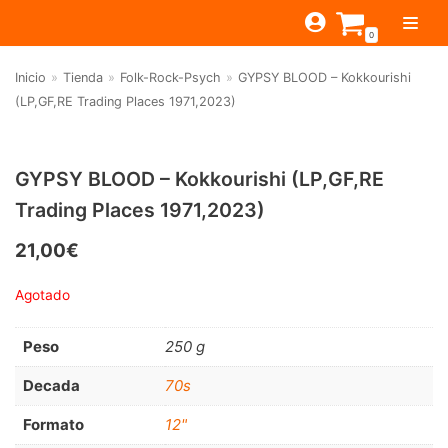
Saltar
0
al
contenido
Inicio
»
Tienda
»
Folk-Rock-Psych
»
GYPSY BLOOD – Kokkourishi
TIENDA
(LP,GF,RE Trading Places 1971,2023)
ESTILOS
JAGUAR
BEAT-GARAGE-RNR
MONTEREY
OFERTAS
CANTINA BAR
GYPSY BLOOD – Kokkourishi (LP,GF,RE
Trading Places 1971,2023)
PSYCH-PROG-HARD
PREGUNTAS?
PUB
CONTACTO
Filtrar por
FOLK-ROCK-PSYCH
21,00
€
Beat-Garage-RnR
(583)
PUNK-REVIVAL-GLAM
Agotado
Psych-Prog-Hard
(1170)
ALTERNATIVE-INDIE
Peso
250 g
Folk-Rock-Psych
(608)
RNB-SOUL-LATIN
Decada
70s
Punk-Revival-Glam
(189)
JAZZ-BLUES
Alternative-Indie
(141)
Formato
12"