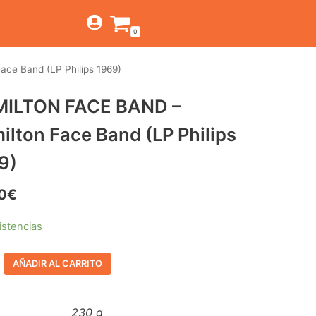
0
ce Band (LP Philips 1969)
TIENDA
ILTON FACE BAND –
ESTILOS
JAGUAR
ilton Face Band (LP Philips
BEAT-GARAGE-RNR
CANTINA BAR
MONTEREY
OFERTAS
9)
PSYCH-PROG-HARD
PREGUNTAS?
CONTACTO
PUB
0
€
FOLK-ROCK-PSYCH
istencias
PUNK-REVIVAL-GLAM
AÑADIR AL CARRITO
ALTERNATIVE-INDIE
RNB-SOUL-LATIN
230 g