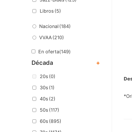
Libros
(5)
Nacional
(184)
VVAA
(210)
En oferta
(149)
Década
+
20s
(0)
Des
30s
(1)
*Or
40s
(2)
50s
(117)
60s
(895)