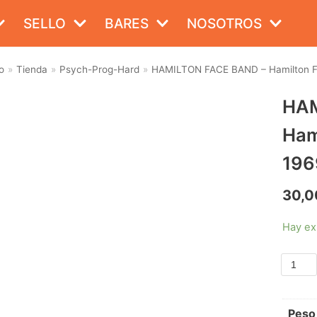
SELLO
BARES
NOSOTROS
o
»
Tienda
»
Psych-Prog-Hard
»
HAMILTON FACE BAND – Hamilton Fa
HAM
Ham
196
30,0
Hay ex
Peso