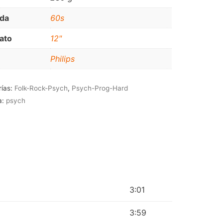
JAZZ-BLUES
da
60s
ato
12"
Philips
rías:
Folk-Rock-Psych
,
Psych-Prog-Hard
a:
psych
3:01
3:59