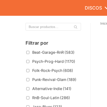
Saltar
DISCOS
al
contenido
Inici
Filtrar por
Beat-Garage-RnR
(583)
Psych-Prog-Hard
(1170)
Folk-Rock-Psych
(608)
Punk-Revival-Glam
(189)
Alternative-Indie
(141)
RnB-Soul-Latin
(286)
Jazz-Blues
(123)