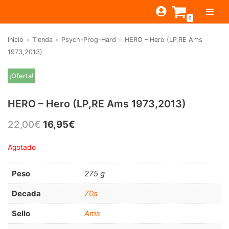
Saltar
0
al
contenido
Inicio
»
Tienda
»
Psych-Prog-Hard
»
HERO – Hero (LP,RE Ams
TIENDA
1973,2013)
ESTILOS
JAGUAR
¡Oferta!
BEAT-GARAGE-RNR
MONTEREY
OFERTAS
CANTINA BAR
HERO – Hero (LP,RE Ams 1973,2013)
PSYCH-PROG-HARD
PREGUNTAS?
PUB
CONTACTO
Filtrar por
22,00
€
16,95
€
FOLK-ROCK-PSYCH
Beat-Garage-RnR
(583)
PUNK-REVIVAL-GLAM
Agotado
Psych-Prog-Hard
(1170)
ALTERNATIVE-INDIE
Peso
275 g
Folk-Rock-Psych
(608)
RNB-SOUL-LATIN
Decada
70s
Punk-Revival-Glam
(189)
JAZZ-BLUES
Sello
Ams
Alternative-Indie
(141)