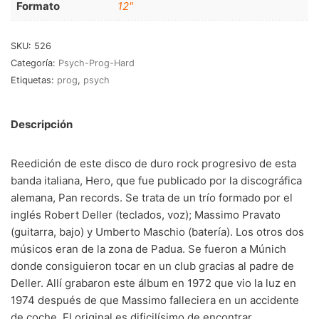
Formato
12"
RnB-Soul-Latin
(286)
Jazz-Blues
(123)
SKU:
526
Libros
(5)
Categoría:
Psych-Prog-Hard
Etiquetas:
prog
,
psych
Nacional
(184)
Descripción
VVAA
(210)
En oferta
(149)
Reedición de este disco de duro rock progresivo de esta
banda italiana, Hero, que fue publicado por la discográfica
Década
+
alemana, Pan records. Se trata de un trío formado por el
20s
(0)
inglés Robert Deller (teclados, voz); Massimo Pravato
(guitarra, bajo) y Umberto Maschio (batería). Los otros dos
30s
(1)
músicos eran de la zona de Padua. Se fueron a Múnich
40s
(2)
donde consiguieron tocar en un club gracias al padre de
Deller. Allí grabaron este álbum en 1972 que vio la luz en
50s
(117)
1974 después de que Massimo falleciera en un accidente
60s
(895)
de coche. El original es dificilísimo de encontrar.