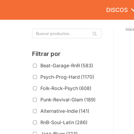
Saltar
DISCOS
al
contenido
Inici
Filtrar por
Beat-Garage-RnR
(583)
Psych-Prog-Hard
(1170)
Folk-Rock-Psych
(608)
Punk-Revival-Glam
(189)
Alternative-Indie
(141)
RnB-Soul-Latin
(286)
Jazz-Blues
(123)