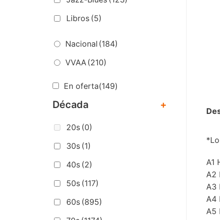
Libros
(5)
Nacional
(184)
VVAA
(210)
En oferta
(149)
Década
+
Des
20s
(0)
*Lo
30s
(1)
A1 
40s
(2)
A2 
50s
(117)
A3 
A4 
60s
(895)
A5 