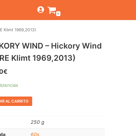
0
 Klimt 1969,2013)
TIENDA
KORY WIND – Hickory Wind
ESTILOS
JAGUAR
,RE Klimt 1969,2013)
BEAT-GARAGE-RNR
CANTINA BAR
MONTEREY
OFERTAS
0
€
PSYCH-PROG-HARD
PREGUNTAS?
CONTACTO
PUB
istencias
FOLK-ROCK-PSYCH
IR AL CARRITO
PUNK-REVIVAL-GLAM
ALTERNATIVE-INDIE
250 g
RNB-SOUL-LATIN
da
60s