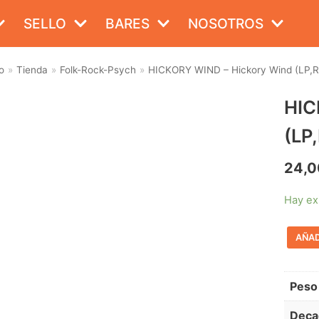
SELLO
BARES
NOSOTROS
o
»
Tienda
»
Folk-Rock-Psych
»
HICKORY WIND – Hickory Wind (LP,RE
HIC
(LP
24,0
Hay ex
AÑAD
Peso
Deca