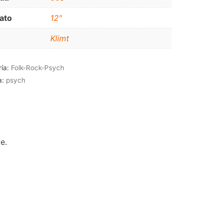
JAZZ-BLUES
ato
12"
Klimt
ría:
Folk-Rock-Psych
a:
psych
e.