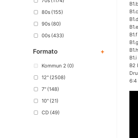
70s
(1174)
B1.
B1.
80s
(155)
B1.
90s
(80)
B1.
B1.
00s
(433)
B1.
B1.
Formato
+
B1.
B2 
Kommun 2
(0)
Dru
12"
(2508)
6:4
7"
(148)
10"
(21)
CD
(49)