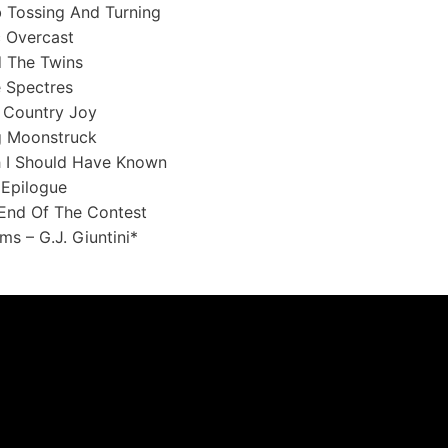
b Tossing And Turning
c Overcast
d The Twins
e Spectres
f Country Joy
g Moonstruck
h I Should Have Known
i Epilogue
End Of The Contest
ms – G.J. Giuntini*