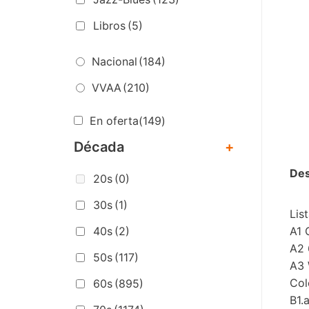
Libros
(5)
Nacional
(184)
VVAA
(210)
En oferta
(149)
Década
+
Des
20s
(0)
30s
(1)
Lis
A1 
40s
(2)
A2 
50s
(117)
A3 
Col
60s
(895)
B1.