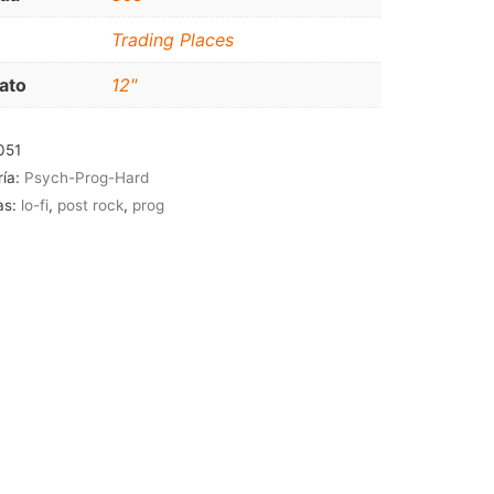
JAZZ-BLUES
Trading Places
ato
12"
051
ría:
Psych-Prog-Hard
as:
lo-fi
,
post rock
,
prog