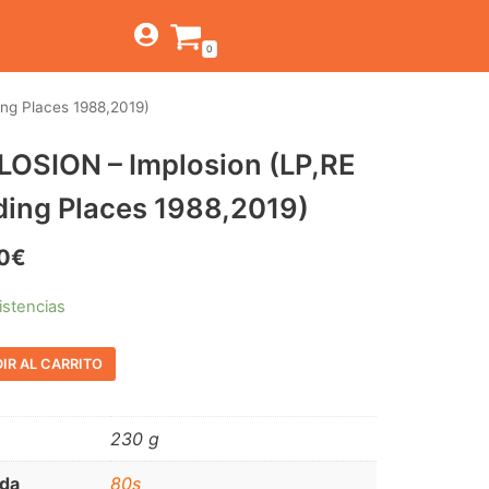
0
ng Places 1988,2019)
TIENDA
LOSION – Implosion (LP,RE
ESTILOS
JAGUAR
ding Places 1988,2019)
BEAT-GARAGE-RNR
CANTINA BAR
MONTEREY
OFERTAS
0
€
PSYCH-PROG-HARD
PREGUNTAS?
CONTACTO
PUB
istencias
FOLK-ROCK-PSYCH
IR AL CARRITO
PUNK-REVIVAL-GLAM
ALTERNATIVE-INDIE
230 g
RNB-SOUL-LATIN
da
80s