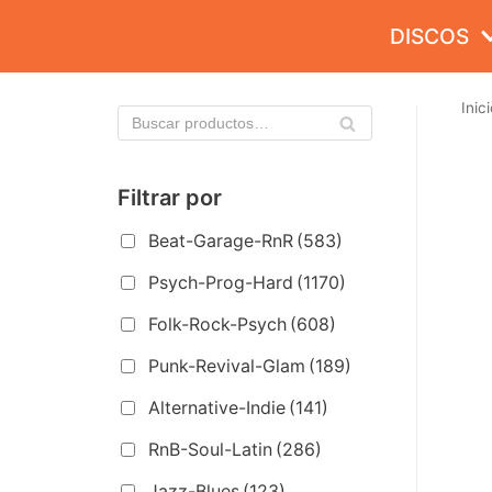
Saltar
DISCOS
al
contenido
Inici
Filtrar por
Beat-Garage-RnR
(583)
Psych-Prog-Hard
(1170)
Folk-Rock-Psych
(608)
Punk-Revival-Glam
(189)
Alternative-Indie
(141)
RnB-Soul-Latin
(286)
Jazz-Blues
(123)