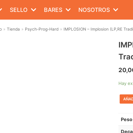
SELLO
BARES
NOSOTROS
o
»
Tienda
»
Psych-Prog-Hard
»
IMPLOSION – Implosion (LP,RE Tradi
IMP
Tra
20,0
Hay ex
AÑAD
Peso
Deca