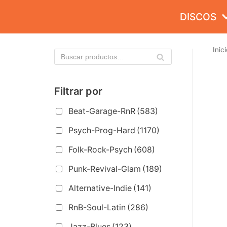
Saltar
DISCOS
al
contenido
Inici
Filtrar por
Beat-Garage-RnR
(583)
Psych-Prog-Hard
(1170)
Folk-Rock-Psych
(608)
Punk-Revival-Glam
(189)
Alternative-Indie
(141)
RnB-Soul-Latin
(286)
Jazz-Blues
(123)