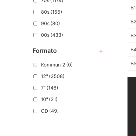
70s
(1174)
B1
80s
(155)
B
90s
(80)
00s
(433)
B
B
Formato
+
B
Kommun 2
(0)
12"
(2508)
7"
(148)
10"
(21)
CD
(49)