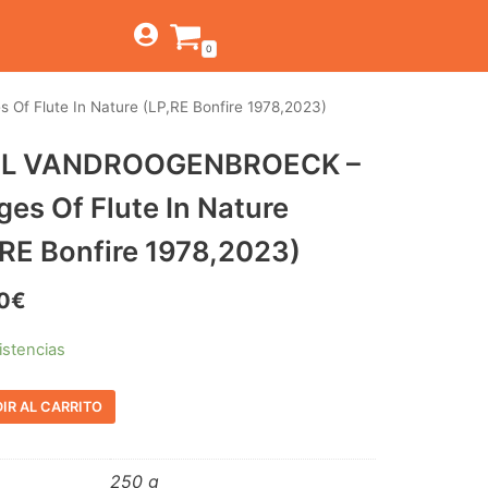
0
 Flute In Nature (LP,RE Bonfire 1978,2023)
TIENDA
EL VANDROOGENBROECK –
ESTILOS
JAGUAR
ges Of Flute In Nature
BEAT-GARAGE-RNR
CANTINA BAR
MONTEREY
OFERTAS
,RE Bonfire 1978,2023)
PSYCH-PROG-HARD
PREGUNTAS?
CONTACTO
PUB
0
€
FOLK-ROCK-PSYCH
istencias
PUNK-REVIVAL-GLAM
IR AL CARRITO
ALTERNATIVE-INDIE
RNB-SOUL-LATIN
250 g