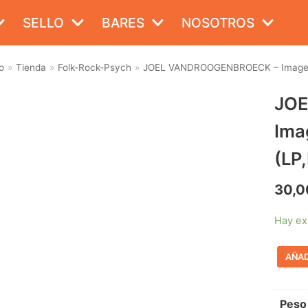
SELLO
BARES
NOSOTROS
o
»
Tienda
»
Folk-Rock-Psych
»
JOEL VANDROOGENBROECK – Images Of
JO
Ima
(LP
30,0
Hay ex
AÑAD
Peso