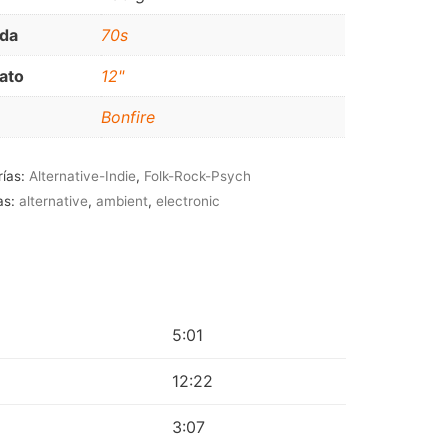
JAZZ-BLUES
da
70s
ato
12"
Bonfire
rías:
Alternative-Indie
,
Folk-Rock-Psych
as:
alternative
,
ambient
,
electronic
5:01
12:22
3:07