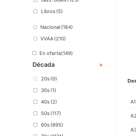
Libros
(5)
Nacional
(184)
VVAA
(210)
En oferta
(149)
Década
+
20s
(0)
Des
30s
(1)
A1
40s
(2)
50s
(117)
A
60s
(895)
A