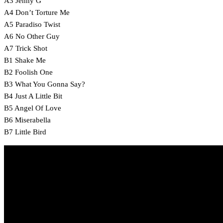
A3 Jenny G
A4 Don’t Torture Me
A5 Paradiso Twist
A6 No Other Guy
A7 Trick Shot
B1 Shake Me
B2 Foolish One
B3 What You Gonna Say?
B4 Just A Little Bit
B5 Angel Of Love
B6 Miserabella
B7 Little Bird