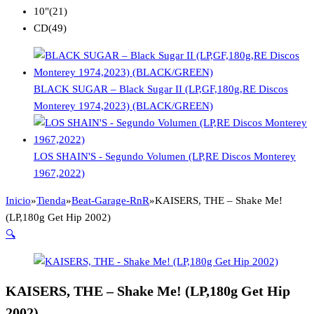
10"
(21)
CD
(49)
BLACK SUGAR – Black Sugar II (LP,GF,180g,RE Discos
Monterey 1974,2023) (BLACK/GREEN)
LOS SHAIN'S - Segundo Volumen (LP,RE Discos Monterey
1967,2022)
Inicio
»
Tienda
»
Beat-Garage-RnR
»
KAISERS, THE – Shake Me!
(LP,180g Get Hip 2002)
🔍
KAISERS, THE – Shake Me! (LP,180g Get Hip
2002)