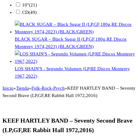
10"
(21)
CD
(49)
BLACK SUGAR – Black Sugar II (LP,GF,180g,RE Discos
Monterey 1974,2023) (BLACK/GREEN)
LOS SHAIN'S - Segundo Volumen (LP,RE Discos Monterey
1967,2022)
Inicio
»
Tienda
»
Folk-Rock-Psych
»
KEEF HARTLEY BAND – Seventy
Second Brave (LP,GF,RE Rabbit Hall 1972,2016)
KEEF HARTLEY BAND – Seventy Second Brave
(LP,GF,RE Rabbit Hall 1972,2016)