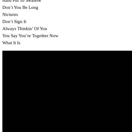
Hard Pill To Swallow
Don’t You Be Long
Nicturns
Don’t Sign It
Always Thinkin’ Of You
You Say You’re Together Now
What It Is