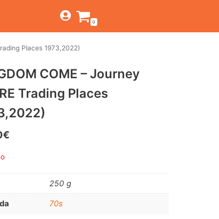
0
ading Places 1973,2022)
TIENDA
GDOM COME – Journey
ESTILOS
JAGUAR
,RE Trading Places
BEAT-GARAGE-RNR
CANTINA BAR
MONTEREY
OFERTAS
3,2022)
PSYCH-PROG-HARD
PREGUNTAS?
CONTACTO
PUB
0
€
FOLK-ROCK-PSYCH
do
PUNK-REVIVAL-GLAM
250 g
ALTERNATIVE-INDIE
da
70s
RNB-SOUL-LATIN