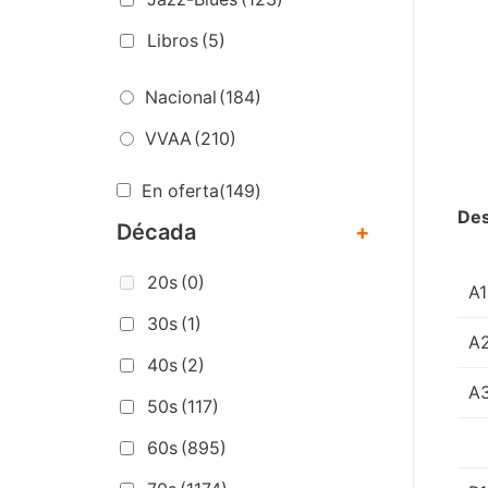
Libros
(5)
Nacional
(184)
VVAA
(210)
En oferta
(149)
Des
Década
+
20s
(0)
A1
30s
(1)
A
40s
(2)
A
50s
(117)
60s
(895)