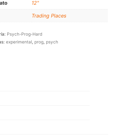
ato
12"
JAZZ-BLUES
Trading Places
ría:
Psych-Prog-Hard
as:
experimental
,
prog
,
psych