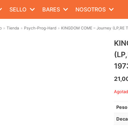
SELLO
BARES
NOSOTROS
o
»
Tienda
»
Psych-Prog-Hard
»
KINGDOM COME – Journey (LP,RE Tr
KIN
(LP
197
21,0
Agota
Peso
Deca