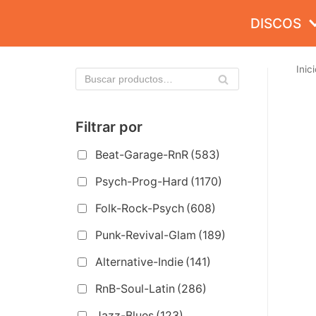
Saltar
DISCOS
al
contenido
Inici
Filtrar por
Beat-Garage-RnR
(583)
Psych-Prog-Hard
(1170)
Folk-Rock-Psych
(608)
Punk-Revival-Glam
(189)
Alternative-Indie
(141)
RnB-Soul-Latin
(286)
Jazz-Blues
(123)