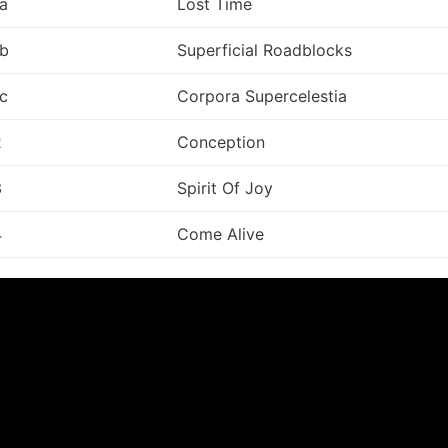
a
Lost Time
b
Superficial Roadblocks
c
Corpora Supercelestia
2
Conception
3
Spirit Of Joy
4
Come Alive