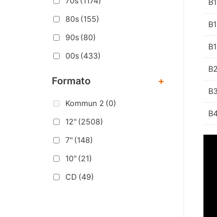
70s
(1174)
B1
80s
(155)
B1
90s
(80)
B1
00s
(433)
B
Formato
+
B
Kommun 2
(0)
B
12"
(2508)
7"
(148)
10"
(21)
CD
(49)