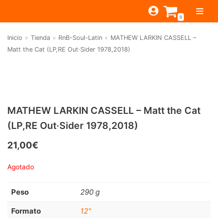
Saltar
0
al
contenido
Inicio
»
Tienda
»
RnB-Soul-Latin
»
MATHEW LARKIN CASSELL –
TIENDA
Matt the Cat (LP,RE Out·Sider 1978,2018)
ESTILOS
JAGUAR
BEAT-GARAGE-RNR
MONTEREY
OFERTAS
CANTINA BAR
PSYCH-PROG-HARD
PREGUNTAS?
PUB
CONTACTO
MATHEW LARKIN CASSELL – Matt the Cat
Filtrar por
FOLK-ROCK-PSYCH
(LP,RE Out·Sider 1978,2018)
Beat-Garage-RnR
(583)
PUNK-REVIVAL-GLAM
21,00
€
Psych-Prog-Hard
(1170)
ALTERNATIVE-INDIE
Agotado
Folk-Rock-Psych
(608)
RNB-SOUL-LATIN
Punk-Revival-Glam
(189)
JAZZ-BLUES
Peso
290 g
Alternative-Indie
(141)
Formato
12"