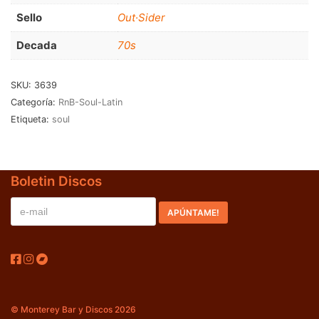
RnB-Soul-Latin
(286)
Sello
Out·Sider
Jazz-Blues
(123)
Decada
70s
Libros
(5)
SKU:
3639
Nacional
(184)
Categoría:
RnB-Soul-Latin
Etiqueta:
soul
VVAA
(210)
En oferta
(149)
Boletin Discos
Década
+
20s
(0)
30s
(1)
40s
(2)
50s
(117)
© Monterey Bar y Discos 2026
60s
(895)