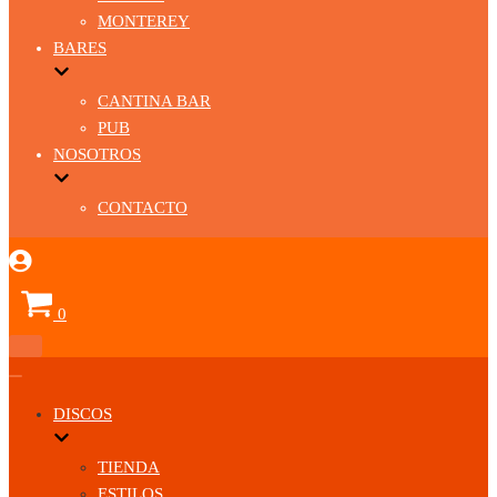
MONTEREY
BARES
CANTINA BAR
PUB
NOSOTROS
CONTACTO
Carrito
0
Menú
de
Menú
navegación
de
DISCOS
navegación
TIENDA
ESTILOS