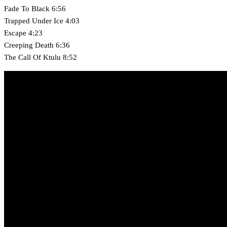
Fade To Black 6:56
Trapped Under Ice 4:03
Escape 4:23
Creeping Death 6:36
The Call Of Ktulu 8:52