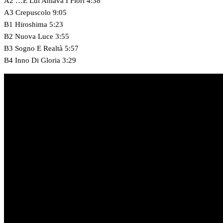
A2 …E Lui Amava I Fiori 4:38
A3 Crepuscolo 9:05
B1 Hiroshima 5:23
B2 Nuova Luce 3:55
B3 Sogno E Realtà 5:57
B4 Inno Di Gloria 3:29