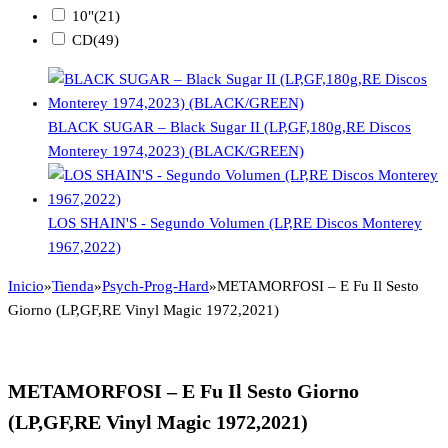
10"
(21)
CD
(49)
BLACK SUGAR – Black Sugar II (LP,GF,180g,RE Discos
Monterey 1974,2023) (BLACK/GREEN)
LOS SHAIN'S - Segundo Volumen (LP,RE Discos Monterey
1967,2022)
Inicio
»
Tienda
»
Psych-Prog-Hard
»
METAMORFOSI – E Fu Il Sesto
Giorno (LP,GF,RE Vinyl Magic 1972,2021)
METAMORFOSI – E Fu Il Sesto Giorno
(LP,GF,RE Vinyl Magic 1972,2021)