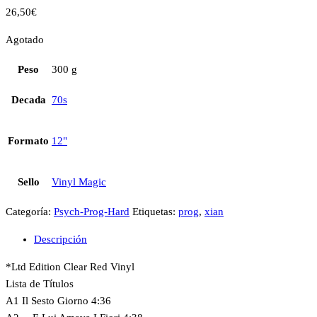
26,50
€
Agotado
Peso
300 g
Decada
70s
Formato
12"
Sello
Vinyl Magic
Categoría:
Psych-Prog-Hard
Etiquetas:
prog
,
xian
Descripción
*Ltd Edition Clear Red Vinyl
Lista de Títulos
A1 Il Sesto Giorno 4:36