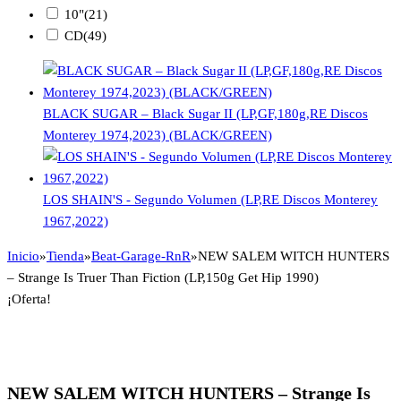
10"
(21)
CD
(49)
BLACK SUGAR – Black Sugar II (LP,GF,180g,RE Discos
Monterey 1974,2023) (BLACK/GREEN)
LOS SHAIN'S - Segundo Volumen (LP,RE Discos Monterey
1967,2022)
Inicio
»
Tienda
»
Beat-Garage-RnR
»
NEW SALEM WITCH HUNTERS
– Strange Is Truer Than Fiction (LP,150g Get Hip 1990)
¡Oferta!
NEW SALEM WITCH HUNTERS – Strange Is