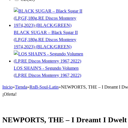
BLACK SUGAR – Black Sugar II
(LP,GF,180g,RE Discos Monterey
1974,2023) (BLACK/GREEN)
LOS SHAIN'S - Segundo Volumen
(LP,RE Discos Monterey 1967,2022)
Inicio
»
Tienda
»
RnB-Soul-Latin
»
NEWPORTS, THE – I Dreamt I Dwelt
¡Oferta!
NEWPORTS, THE – I Dreamt I Dwelt I