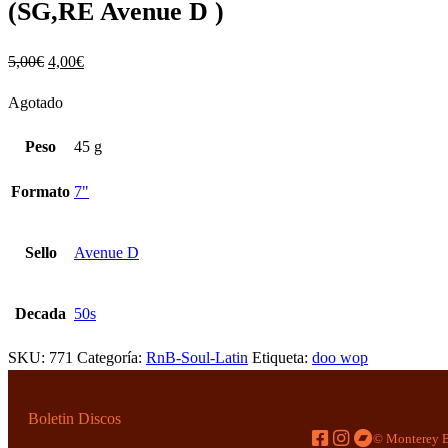
(SG,RE Avenue D )
5,00
€
4,00
€
Agotado
Peso
45 g
Formato
7"
Sello
Avenue D
Decada
50s
SKU:
771
Categoría:
RnB-Soul-Latin
Etiqueta:
doo wop
Boletin Discos
© Monterey B