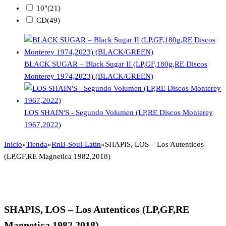
10"
(21)
CD
(49)
BLACK SUGAR – Black Sugar II (LP,GF,180g,RE Discos
Monterey 1974,2023) (BLACK/GREEN)
LOS SHAIN'S - Segundo Volumen (LP,RE Discos Monterey
1967,2022)
Inicio
»
Tienda
»
RnB-Soul-Latin
»
SHAPIS, LOS – Los Autenticos
(LP,GF,RE Magnetica 1982,2018)
SHAPIS, LOS – Los Autenticos (LP,GF,RE
Magnetica 1982,2018)