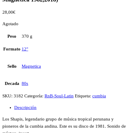
28,00
€
Agotado
Peso
370 g
Formato
12"
Sello
Magnetica
Decada
80s
SKU:
3182
Categoría:
RnB-Soul-Latin
Etiqueta:
cumbia
Descripción
Los Shapis, legendario grupo de música tropical perunana y
pioneros de la cumbia andina. Este es su disco de 1981. Sonido de