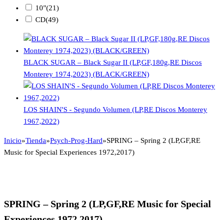
10"
(21)
CD
(49)
BLACK SUGAR – Black Sugar II (LP,GF,180g,RE Discos
Monterey 1974,2023) (BLACK/GREEN)
LOS SHAIN'S - Segundo Volumen (LP,RE Discos Monterey
1967,2022)
Inicio
»
Tienda
»
Psych-Prog-Hard
»
SPRING – Spring 2 (LP,GF,RE
Music for Special Experiences 1972,2017)
SPRING – Spring 2 (LP,GF,RE Music for Special
Experiences 1972,2017)