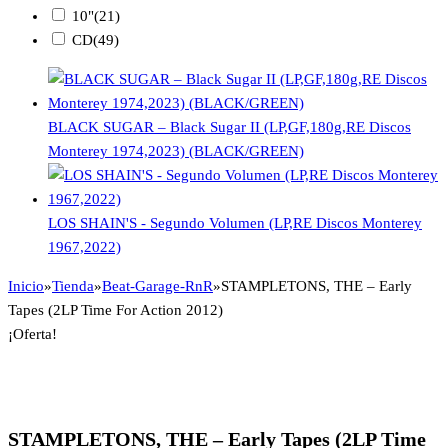
10"
(21)
CD
(49)
BLACK SUGAR – Black Sugar II (LP,GF,180g,RE Discos
Monterey 1974,2023) (BLACK/GREEN)
LOS SHAIN'S - Segundo Volumen (LP,RE Discos Monterey
1967,2022)
Inicio
»
Tienda
»
Beat-Garage-RnR
»
STAMPLETONS, THE – Early
Tapes (2LP Time For Action 2012)
¡Oferta!
STAMPLETONS, THE – Early Tapes (2LP Time