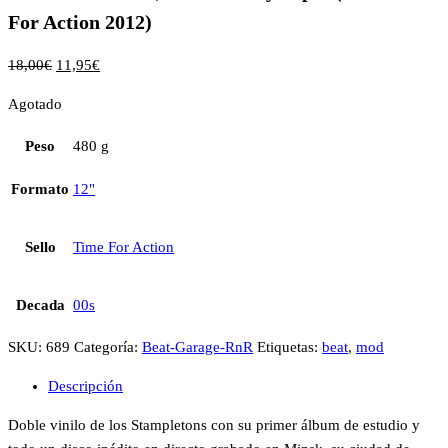
For Action 2012)
18,00
€
11,95
€
Agotado
Peso
480 g
Formato
12"
Sello
Time For Action
Decada
00s
SKU:
689
Categoría:
Beat-Garage-RnR
Etiquetas:
beat
,
mod
Descripción
Doble vinilo de los Stampletons con su primer álbum de estudio y