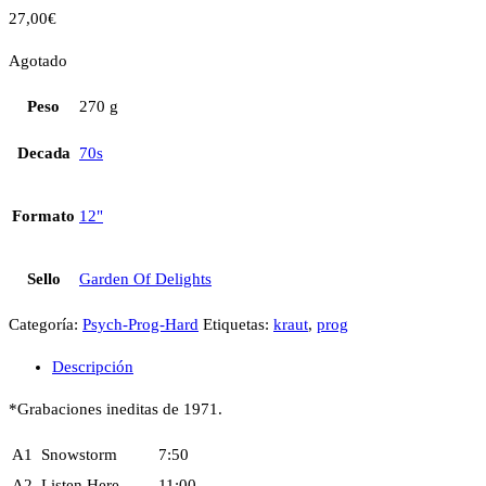
27,00
€
Agotado
Peso
270 g
Decada
70s
Formato
12"
Sello
Garden Of Delights
Categoría:
Psych-Prog-Hard
Etiquetas:
kraut
,
prog
Descripción
*Grabaciones ineditas de 1971.
A1
Snowstorm
7:50
A2
Listen Here
11:00