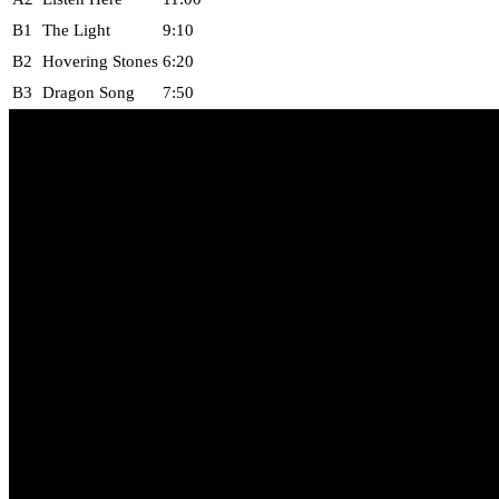
B1
The Light
9:10
B2
Hovering Stones
6:20
B3
Dragon Song
7:50