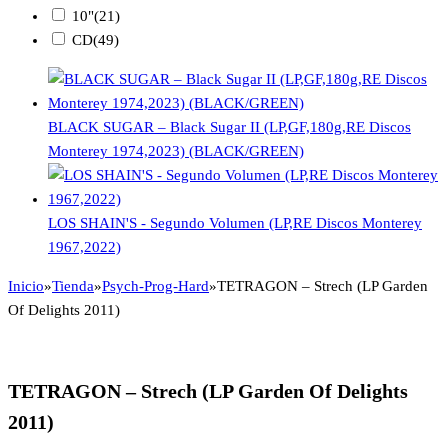
10"
(21)
CD
(49)
BLACK SUGAR – Black Sugar II (LP,GF,180g,RE Discos
Monterey 1974,2023) (BLACK/GREEN)
LOS SHAIN'S - Segundo Volumen (LP,RE Discos Monterey
1967,2022)
Inicio
»
Tienda
»
Psych-Prog-Hard
»
TETRAGON – Strech (LP Garden
Of Delights 2011)
TETRAGON – Strech (LP Garden Of Delights
2011)