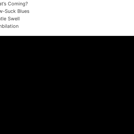
t’s Coming?
w-Suck Blues
tle Swell
bilation