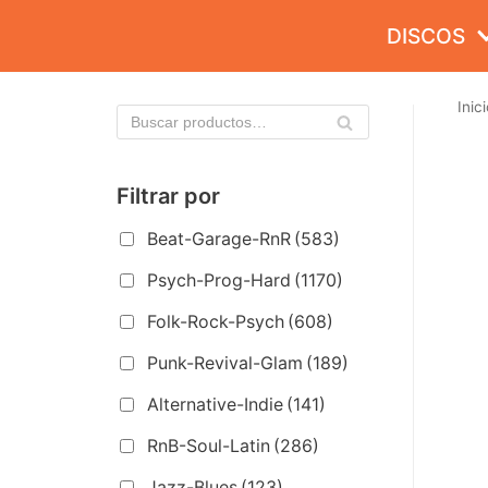
Saltar
DISCOS
al
contenido
Inici
Filtrar por
Beat-Garage-RnR
(583)
Psych-Prog-Hard
(1170)
Folk-Rock-Psych
(608)
Punk-Revival-Glam
(189)
Alternative-Indie
(141)
RnB-Soul-Latin
(286)
Jazz-Blues
(123)