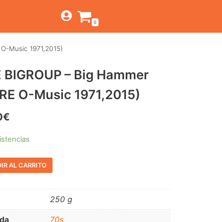
0
O-Music 1971,2015)
TIENDA
 BIGROUP – Big Hammer
ESTILOS
JAGUAR
,RE O-Music 1971,2015)
BEAT-GARAGE-RNR
CANTINA BAR
MONTEREY
OFERTAS
0
€
PSYCH-PROG-HARD
PREGUNTAS?
CONTACTO
PUB
istencias
FOLK-ROCK-PSYCH
IR AL CARRITO
PUNK-REVIVAL-GLAM
ALTERNATIVE-INDIE
250 g
RNB-SOUL-LATIN
da
70s