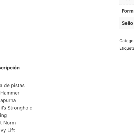
Form
Sello
Catego
Etiquet
cripción
ta de pistas
 Hammer
apurna
il’s Stronghold
ling
t Norm
vy Lift