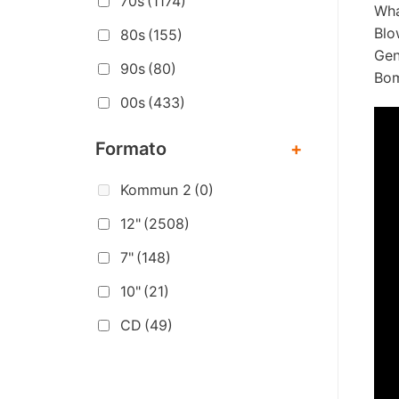
70s
(1174)
Wha
Blo
80s
(155)
Gen
90s
(80)
Bom
00s
(433)
Formato
+
Kommun 2
(0)
12"
(2508)
7"
(148)
10"
(21)
CD
(49)