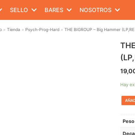
SELLO
BARES
NOSOTROS
o
»
Tienda
»
Psych-Prog-Hard
»
THE BIGROUP – Big Hammer (LP,RE 
THE
(LP
19,0
Hay ex
AÑAD
Peso
Deca