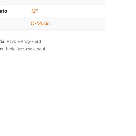
JAZZ-BLUES
ato
12"
O-Music
ría:
Psych-Prog-Hard
as:
funk
,
jazz-rock
,
soul