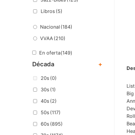
Libros
(5)
Nacional
(184)
VVAA
(210)
En oferta
(149)
Década
+
Des
20s
(0)
Lis
30s
(1)
Big
Ann
40s
(2)
Dev
50s
(117)
Rol
Bea
60s
(895)
Hea