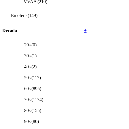
VVAA
(210)
En oferta
(149)
Década
+
20s
(0)
30s
(1)
40s
(2)
50s
(117)
60s
(895)
70s
(1174)
80s
(155)
90s
(80)