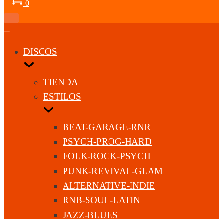
0
Menú
de
Menú
navegación
de
navegación
DISCOS
TIENDA
ESTILOS
BEAT-GARAGE-RNR
PSYCH-PROG-HARD
FOLK-ROCK-PSYCH
PUNK-REVIVAL-GLAM
ALTERNATIVE-INDIE
RNB-SOUL-LATIN
JAZZ-BLUES