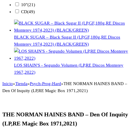
10"
(21)
CD
(49)
BLACK SUGAR – Black Sugar II (LP,GF,180g,RE Discos
Monterey 1974,2023) (BLACK/GREEN)
LOS SHAIN'S - Segundo Volumen (LP,RE Discos Monterey
1967,2022)
Inicio
»
Tienda
»
Psych-Prog-Hard
»
THE NORMAN HAINES BAND –
Den Of Inquity (LP,RE Magic Box 1971,2021)
THE NORMAN HAINES BAND – Den Of Inquity
(LP,RE Magic Box 1971,2021)