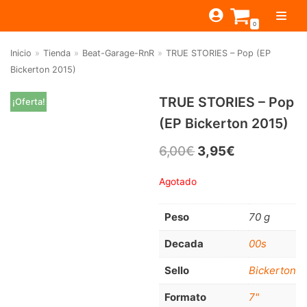
Saltar
0
al
contenido
Inicio
»
Tienda
»
Beat-Garage-RnR
»
TRUE STORIES – Pop (EP
TIENDA
Bickerton 2015)
ESTILOS
JAGUAR
TRUE STORIES – Pop
¡Oferta!
BEAT-GARAGE-RNR
MONTEREY
OFERTAS
CANTINA BAR
(EP Bickerton 2015)
PSYCH-PROG-HARD
PREGUNTAS?
PUB
CONTACTO
6,00
€
3,95
€
Filtrar por
FOLK-ROCK-PSYCH
Agotado
Beat-Garage-RnR
(583)
PUNK-REVIVAL-GLAM
Psych-Prog-Hard
(1170)
ALTERNATIVE-INDIE
Peso
70 g
Folk-Rock-Psych
(608)
RNB-SOUL-LATIN
Decada
00s
Punk-Revival-Glam
(189)
JAZZ-BLUES
Sello
Bickerton
Alternative-Indie
(141)
Formato
7"