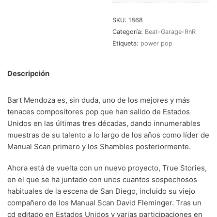
RnB-Soul-Latin
(286)
SKU:
1868
Jazz-Blues
(123)
Categoría:
Beat-Garage-RnR
Libros
(5)
Etiqueta:
power pop
Nacional
(184)
Descripción
VVAA
(210)
Bart Mendoza es, sin duda, uno de los mejores y más
En oferta
(149)
tenaces compositores pop que han salido de Estados
Unidos en las últimas tres décadas, dando innumerables
Década
+
muestras de su talento a lo largo de los años como líder de
20s
(0)
Manual Scan primero y los Shambles posteriormente.
30s
(1)
Ahora está de vuelta con un nuevo proyecto, True Stories,
40s
(2)
en el que se ha juntado con unos cuantos sospechosos
habituales de la escena de San Diego, incluido su viejo
50s
(117)
compañero de los Manual Scan David Fleminger. Tras un
cd editado en Estados Unidos y varias participaciones en
60s
(895)