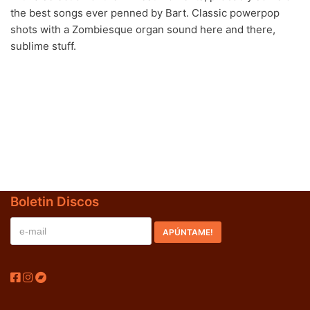
the best songs ever penned by Bart. Classic powerpop
shots with a Zombiesque organ sound here and there,
sublime stuff.
BLACK SUGAR – Black Sugar II (LP,GF,180g,RE Discos
Monterey 1974,2023) (BLACK/GREEN)
LOS SHAIN'S - Segundo Volumen (LP,RE Discos
Monterey 1967,2022)
Boletin Discos