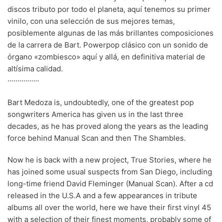
discos tributo por todo el planeta, aquí tenemos su primer
70s
(1174)
vinilo, con una selección de sus mejores temas,
posiblemente algunas de las más brillantes composiciones
80s
(155)
de la carrera de Bart. Powerpop clásico con un sonido de
90s
(80)
órgano «zombiesco» aquí y allá, en definitiva material de
altísima calidad.
00s
(433)
················
Formato
+
Bart Medoza is, undoubtedly, one of the greatest pop
songwriters America has given us in the last three
Kommun 2
(0)
decades, as he has proved along the years as the leading
12"
(2508)
force behind Manual Scan and then The Shambles.
7"
(148)
Now he is back with a new project, True Stories, where he
10"
(21)
has joined some usual suspects from San Diego, including
long-time friend David Fleminger (Manual Scan). After a cd
CD
(49)
released in the U.S.A and a few appearances in tribute
albums all over the world, here we have their first vinyl 45
with a selection of their finest moments, probably some of