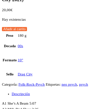
20,00
€
Hay existencias
Añadir al carrito
Peso
180 g
Decada
00s
Formato
10"
Sello
Drag City
Categoría:
Folk-Rock-Psych
Etiquetas:
neo psych
,
psych
Descripción
A1 She’s A Beam 5:07