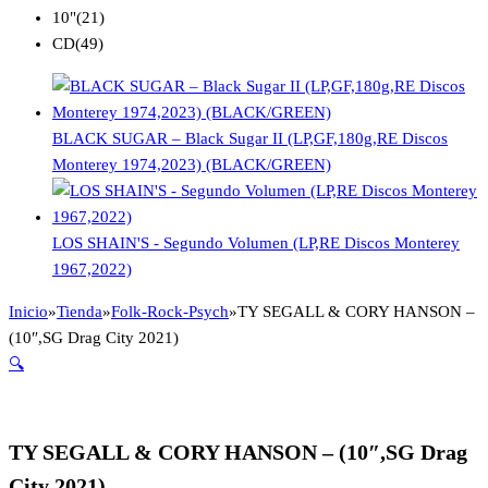
10"
(21)
CD
(49)
BLACK SUGAR – Black Sugar II (LP,GF,180g,RE Discos
Monterey 1974,2023) (BLACK/GREEN)
LOS SHAIN'S - Segundo Volumen (LP,RE Discos Monterey
1967,2022)
Inicio
»
Tienda
»
Folk-Rock-Psych
»
TY SEGALL & CORY HANSON –
(10″,SG Drag City 2021)
🔍
TY SEGALL & CORY HANSON – (10″,SG Drag
City 2021)