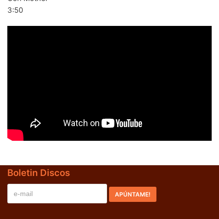
3:50
BLACK SUGAR – Black Sugar II (LP,GF,180g,RE Discos
Monterey 1974,2023) (BLACK/GREEN)
LOS SHAIN'S - Segundo Volumen (LP,RE Discos
Monterey 1967,2022)
Boletin Discos