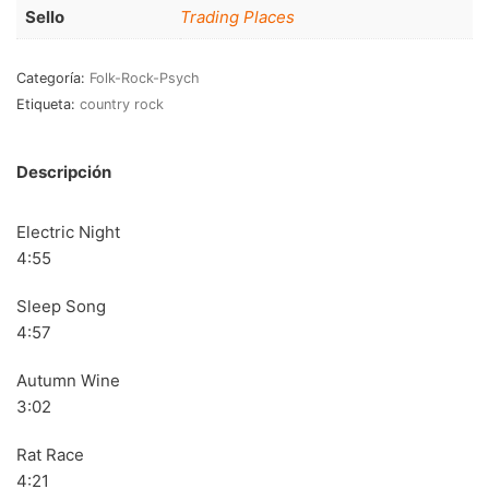
RnB-Soul-Latin
(286)
Sello
Trading Places
Jazz-Blues
(123)
Categoría:
Folk-Rock-Psych
Libros
(5)
Etiqueta:
country rock
Nacional
(184)
Descripción
VVAA
(210)
Electric Night
En oferta
(149)
4:55
Década
+
Sleep Song
20s
(0)
4:57
30s
(1)
Autumn Wine
40s
(2)
3:02
50s
(117)
Rat Race
4:21
60s
(895)