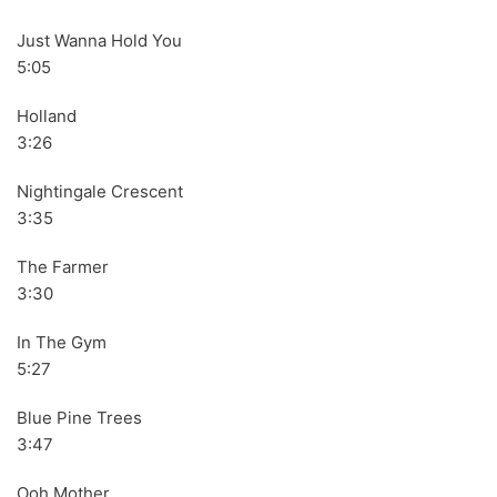
70s
(1174)
Just Wanna Hold You
5:05
80s
(155)
Holland
90s
(80)
3:26
00s
(433)
Nightingale Crescent
Formato
+
3:35
Kommun 2
(0)
The Farmer
3:30
12"
(2508)
7"
(148)
In The Gym
5:27
10"
(21)
Blue Pine Trees
CD
(49)
3:47
Ooh Mother