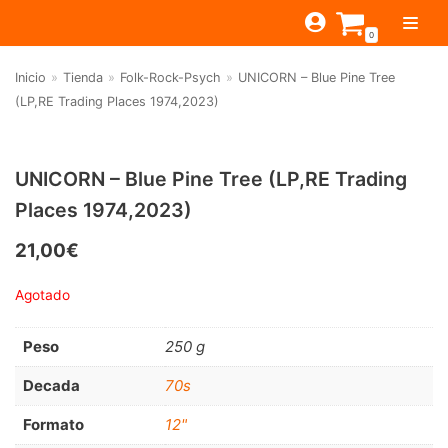
Saltar
0
al
contenido
Inicio
»
Tienda
»
Folk-Rock-Psych
»
UNICORN – Blue Pine Tree
TIENDA
(LP,RE Trading Places 1974,2023)
ESTILOS
JAGUAR
BEAT-GARAGE-RNR
MONTEREY
OFERTAS
CANTINA BAR
UNICORN – Blue Pine Tree (LP,RE Trading
Places 1974,2023)
PSYCH-PROG-HARD
PREGUNTAS?
PUB
CONTACTO
Filtrar por
FOLK-ROCK-PSYCH
21,00
€
Beat-Garage-RnR
(583)
PUNK-REVIVAL-GLAM
Agotado
Psych-Prog-Hard
(1170)
ALTERNATIVE-INDIE
Peso
250 g
Folk-Rock-Psych
(608)
RNB-SOUL-LATIN
Decada
70s
Punk-Revival-Glam
(189)
JAZZ-BLUES
Alternative-Indie
(141)
Formato
12"