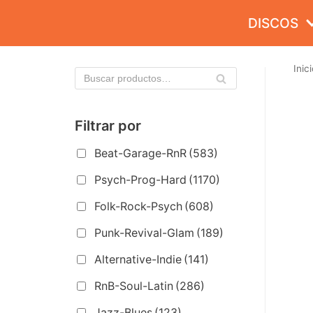
Saltar
DISCOS
al
contenido
Inici
Filtrar por
Beat-Garage-RnR
(583)
Psych-Prog-Hard
(1170)
Folk-Rock-Psych
(608)
Punk-Revival-Glam
(189)
Alternative-Indie
(141)
RnB-Soul-Latin
(286)
Jazz-Blues
(123)