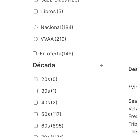
Libros
(5)
Nacional
(184)
VVAA
(210)
En oferta
(149)
Década
+
Des
20s
(0)
*Vin
30s
(1)
Sea
40s
(2)
Vel
50s
(117)
Fre
Tri
60s
(895)
The