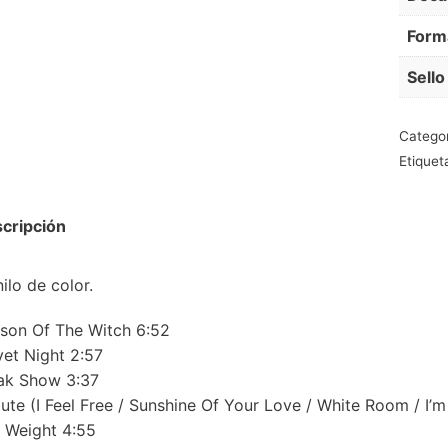
Form
Sello
Catego
Etiquet
cripción
ilo de color.
son Of The Witch 6:52
vet Night 2:57
ak Show 3:37
bute (I Feel Free / Sunshine Of Your Love / White Room / I’m
 Weight 4:55