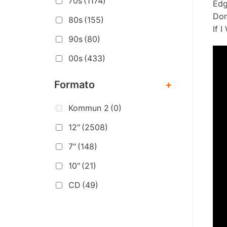
70s
(1174)
Edg
Don
80s
(155)
If 
90s
(80)
00s
(433)
Formato
+
Kommun 2
(0)
12"
(2508)
7"
(148)
10"
(21)
CD
(49)