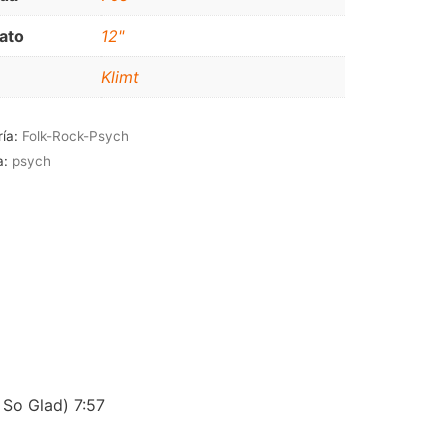
JAZZ-BLUES
ato
12"
Klimt
ría:
Folk-Rock-Psych
a:
psych
 So Glad) 7:57