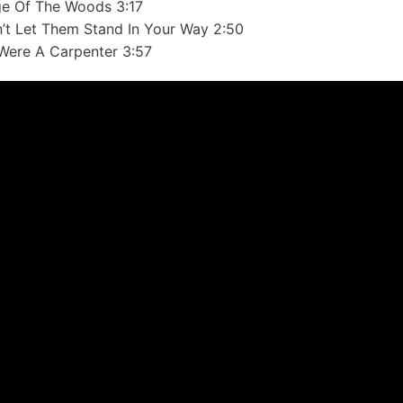
e Of The Woods 3:17
’t Let Them Stand In Your Way 2:50
I Were A Carpenter 3:57