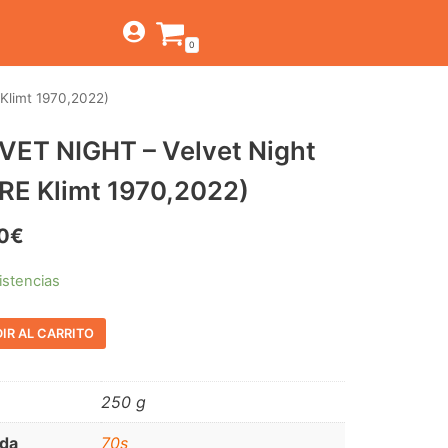
0
Klimt 1970,2022)
TIENDA
VET NIGHT – Velvet Night
ESTILOS
JAGUAR
,RE Klimt 1970,2022)
BEAT-GARAGE-RNR
CANTINA BAR
MONTEREY
OFERTAS
0
€
PSYCH-PROG-HARD
PREGUNTAS?
CONTACTO
PUB
istencias
FOLK-ROCK-PSYCH
IR AL CARRITO
PUNK-REVIVAL-GLAM
ALTERNATIVE-INDIE
250 g
RNB-SOUL-LATIN
da
70s