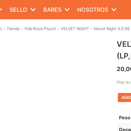
SELLO
BARES
NOSOTROS
o
»
Tienda
»
Folk-Rock-Psych
»
VELVET NIGHT – Velvet Night (LP,RE 
VEL
(LP
20,0
Hay ex
AÑAD
Peso
Deca