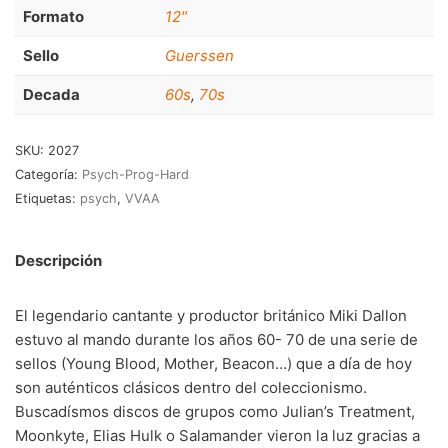
RnB-Soul-Latin
(286)
Formato
12"
Jazz-Blues
(123)
Sello
Guerssen
Libros
(5)
Decada
60s
,
70s
Nacional
(184)
SKU:
2027
VVAA
(210)
Categoría:
Psych-Prog-Hard
Etiquetas:
psych
,
VVAA
En oferta
(149)
Década
+
Descripción
20s
(0)
El legendario cantante y productor británico Miki Dallon
30s
(1)
estuvo al mando durante los años 60- 70 de una serie de
sellos (Young Blood, Mother, Beacon…) que a día de hoy
40s
(2)
son auténticos clásicos dentro del coleccionismo.
50s
(117)
Buscadísmos discos de grupos como Julian’s Treatment,
Moonkyte, Elias Hulk o Salamander vieron la luz gracias a
60s
(895)