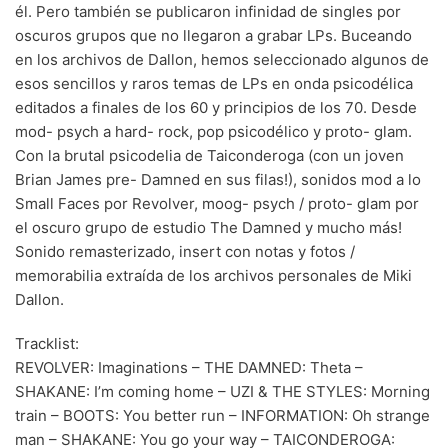
él. Pero también se publicaron infinidad de singles por
70s
(1174)
oscuros grupos que no llegaron a grabar LPs. Buceando
en los archivos de Dallon, hemos seleccionado algunos de
80s
(155)
esos sencillos y raros temas de LPs en onda psicodélica
90s
(80)
editados a finales de los 60 y principios de los 70. Desde
mod- psych a hard- rock, pop psicodélico y proto- glam.
00s
(433)
Con la brutal psicodelia de Taiconderoga (con un joven
Brian James pre- Damned en sus filas!), sonidos mod a lo
Formato
+
Small Faces por Revolver, moog- psych / proto- glam por
el oscuro grupo de estudio The Damned y mucho más!
Kommun 2
(0)
Sonido remasterizado, insert con notas y fotos /
12"
(2508)
memorabilia extraída de los archivos personales de Miki
Dallon.
7"
(148)
Tracklist:
10"
(21)
REVOLVER: Imaginations – THE DAMNED: Theta –
CD
(49)
SHAKANE: I’m coming home – UZI & THE STYLES: Morning
train – BOOTS: You better run – INFORMATION: Oh strange
man – SHAKANE: You go your way – TAICONDEROGA: