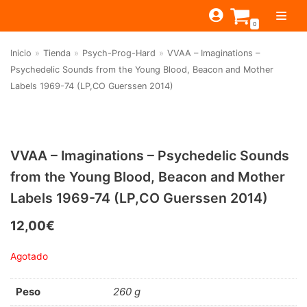
Saltar
0
al
contenido
Inicio
»
Tienda
»
Psych-Prog-Hard
»
VVAA – Imaginations –
TIENDA
Psychedelic Sounds from the Young Blood, Beacon and Mother
Labels 1969-74 (LP,CO Guerssen 2014)
ESTILOS
JAGUAR
BEAT-GARAGE-RNR
MONTEREY
OFERTAS
CANTINA BAR
PSYCH-PROG-HARD
PREGUNTAS?
PUB
CONTACTO
VVAA – Imaginations – Psychedelic Sounds
Filtrar por
FOLK-ROCK-PSYCH
from the Young Blood, Beacon and Mother
Beat-Garage-RnR
(583)
PUNK-REVIVAL-GLAM
Labels 1969-74 (LP,CO Guerssen 2014)
Psych-Prog-Hard
(1170)
ALTERNATIVE-INDIE
12,00
€
Folk-Rock-Psych
(608)
RNB-SOUL-LATIN
Agotado
Punk-Revival-Glam
(189)
JAZZ-BLUES
Alternative-Indie
(141)
Peso
260 g