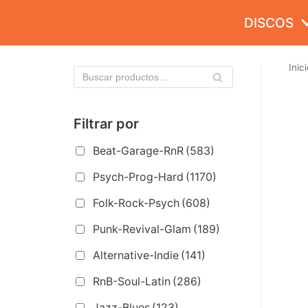
Saltar
DISCOS
al
contenido
Inici
Filtrar por
Beat-Garage-RnR
(583)
Psych-Prog-Hard
(1170)
Folk-Rock-Psych
(608)
Punk-Revival-Glam
(189)
Alternative-Indie
(141)
RnB-Soul-Latin
(286)
Jazz-Blues
(123)