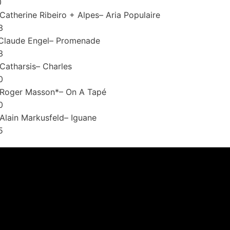
0
Catherine Ribeiro + Alpes– Aria Populaire
3
Claude Engel– Promenade
3
Catharsis– Charles
0
Roger Masson*– On A Tapé
0
Alain Markusfeld– Iguane
5