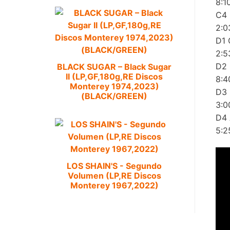
8:1
C4 
2:0
D1 
2:5
D2 
BLACK SUGAR – Black Sugar
II (LP,GF,180g,RE Discos
8:4
Monterey 1974,2023)
D3 
(BLACK/GREEN)
3:0
D4 
5:2
LOS SHAIN'S - Segundo
Volumen (LP,RE Discos
Monterey 1967,2022)