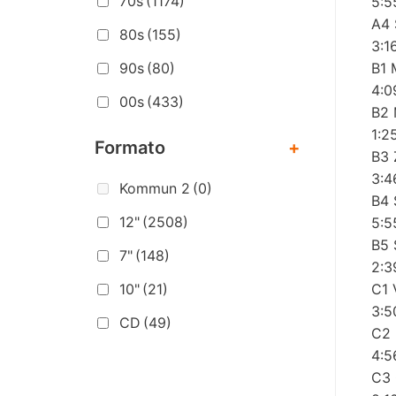
70s
(1174)
5:5
A4 
80s
(155)
3:1
B1 
90s
(80)
4:0
00s
(433)
B2 
1:2
Formato
+
B3 
3:4
Kommun 2
(0)
B4 
12"
(2508)
5:5
B5 
7"
(148)
2:3
C1 
10"
(21)
3:5
CD
(49)
C2 
4:5
C3 