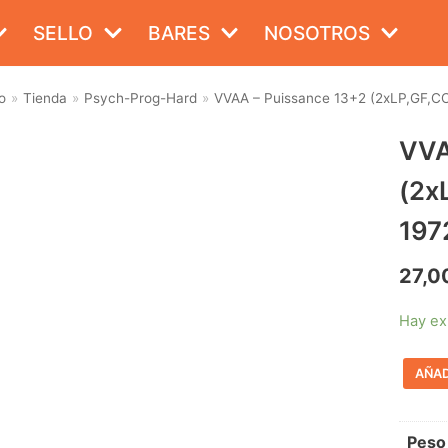
SELLO
BARES
NOSOTROS
o
»
Tienda
»
Psych-Prog-Hard
»
VVAA – Puissance 13+2 (2xLP,GF,CO
VVA
(2x
197
27,0
Hay ex
AÑAD
Peso