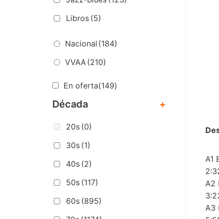
Libros
(5)
Nacional
(184)
VVAA
(210)
En oferta
(149)
Década
+
20s
(0)
Des
30s
(1)
A1 
40s
(2)
2:3
50s
(117)
A2 
3:2
60s
(895)
A3 