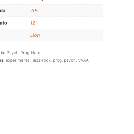
JAZZ-BLUES
da
70s
ato
12"
Lion
ría:
Psych-Prog-Hard
as:
experimental
,
jazz-rock
,
prog
,
psych
,
VVAA