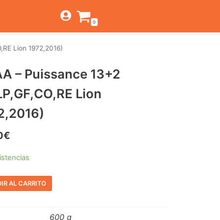
0
,RE Lion 1972,2016)
TIENDA
A – Puissance 13+2
ESTILOS
JAGUAR
LP,GF,CO,RE Lion
BEAT-GARAGE-RNR
CANTINA BAR
MONTEREY
OFERTAS
2,2016)
PSYCH-PROG-HARD
PREGUNTAS?
CONTACTO
PUB
0
€
FOLK-ROCK-PSYCH
istencias
PUNK-REVIVAL-GLAM
IR AL CARRITO
ALTERNATIVE-INDIE
RNB-SOUL-LATIN
600 g