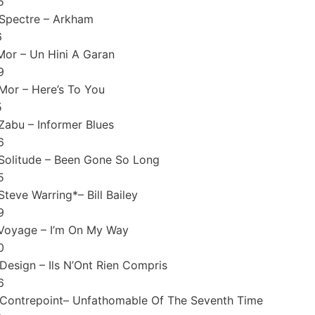
5
Spectre – Arkham
6
Mor – Un Hini A Garan
9
Mor – Here’s To You
5
Zabu – Informer Blues
6
Solitude – Been Gone So Long
5
Steve Warring*– Bill Bailey
9
Voyage – I’m On My Way
0
Design – Ils N’Ont Rien Compris
6
Contrepoint– Unfathomable Of The Seventh Time