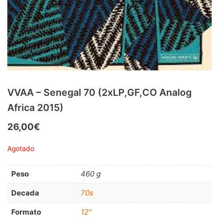
RnB-Soul-Latin
(286)
Jazz-Blues
(123)
Libros
(5)
Nacional
(184)
VVAA
(210)
VVAA – Senegal 70 (2xLP,GF,CO Analog
Africa 2015)
En oferta
(149)
Década
+
26,00
€
20s
(0)
Agotado
30s
(1)
Peso
460 g
40s
(2)
Decada
70s
50s
(117)
Formato
12"
60s
(895)