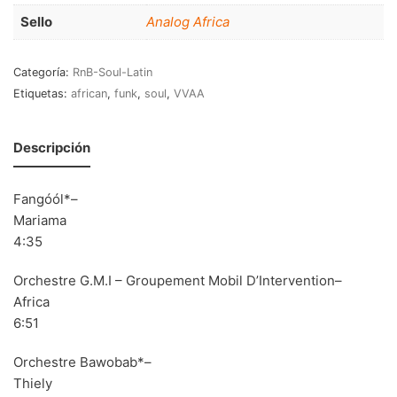
Sello
Analog Africa
70s
(1174)
80s
(155)
Categoría:
RnB-Soul-Latin
Etiquetas:
african
,
funk
,
soul
,
VVAA
90s
(80)
00s
(433)
Descripción
Formato
+
Fangóól*–
Kommun 2
(0)
Mariama
12"
(2508)
4:35
7"
(148)
Orchestre G.M.I – Groupement Mobil D’Intervention–
Africa
10"
(21)
6:51
CD
(49)
Orchestre Bawobab*–
Thiely