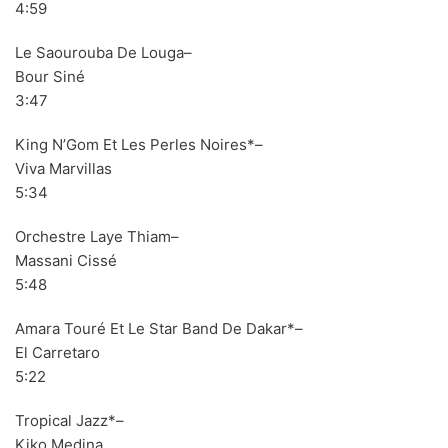
4:59
Le Saourouba De Louga–
Bour Siné
3:47
King N’Gom Et Les Perles Noires*–
Viva Marvillas
5:34
Orchestre Laye Thiam–
Massani Cissé
5:48
Amara Touré Et Le Star Band De Dakar*–
El Carretaro
BLACK SUGAR – Black Sugar II (LP,GF,180g,RE Discos
Monterey 1974,2023) (BLACK/GREEN)
5:22
Tropical Jazz*–
Kiko Medina