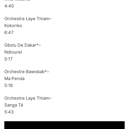
4:40
Orchestre Laye Thiam–
Kokoriko
6:47
Gëstu De Dakar*–
Ndlourel
5:17
Orchestre Bawobab*–
Ma Penda
LOS SHAIN'S - Segundo Volumen (LP,RE Discos
5:18
Monterey 1967,2022)
Orchestre Laye Thiam–
Sanga Té
5:43