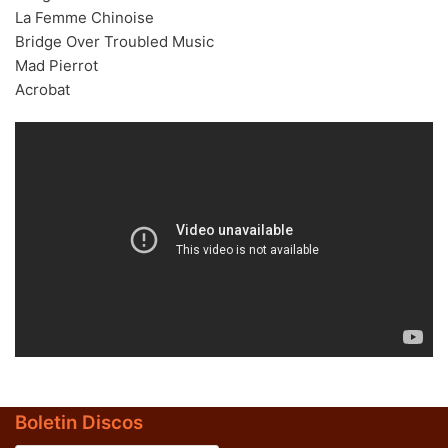
La Femme Chinoise
70s
(1174)
Bridge Over Troubled Music
Mad Pierrot
80s
(155)
Acrobat
90s
(80)
00s
(433)
Formato
+
Kommun 2
(0)
12"
(2508)
7"
(148)
10"
(21)
CD
(49)
Boletin Discos