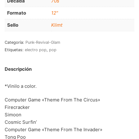
Decada
70s
RnB-Soul-Latin
(286)
Formato
12"
Jazz-Blues
(123)
Sello
Klimt
Libros
(5)
Nacional
(184)
Categoría:
Punk-Revival-Glam
Etiquetas:
electro pop
,
pop
VVAA
(210)
En oferta
(149)
Descripción
Década
+
*Vinilo a color.
20s
(0)
Computer Game «Theme From The Circus»
30s
(1)
Firecracker
Simoon
40s
(2)
Cosmic Surfin’
50s
(117)
Computer Game «Theme From The Invader»
Tong Poo
60s
(895)