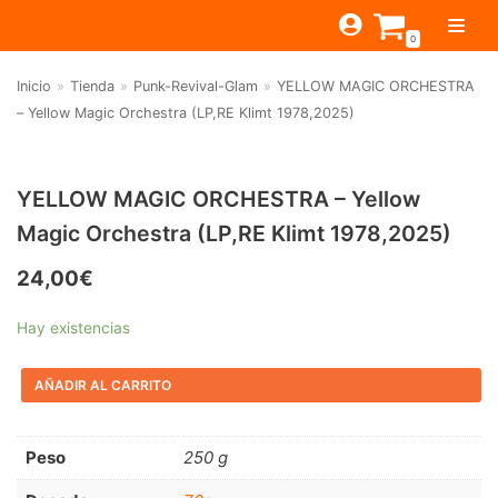
Saltar
0
al
contenido
Inicio
»
Tienda
»
Punk-Revival-Glam
»
YELLOW MAGIC ORCHESTRA
TIENDA
– Yellow Magic Orchestra (LP,RE Klimt 1978,2025)
ESTILOS
JAGUAR
BEAT-GARAGE-RNR
MONTEREY
OFERTAS
CANTINA BAR
YELLOW MAGIC ORCHESTRA – Yellow
Magic Orchestra (LP,RE Klimt 1978,2025)
PSYCH-PROG-HARD
PREGUNTAS?
PUB
CONTACTO
Filtrar por
FOLK-ROCK-PSYCH
24,00
€
Beat-Garage-RnR
(583)
PUNK-REVIVAL-GLAM
Hay existencias
Psych-Prog-Hard
(1170)
ALTERNATIVE-INDIE
AÑADIR AL CARRITO
Folk-Rock-Psych
(608)
RNB-SOUL-LATIN
Punk-Revival-Glam
(189)
JAZZ-BLUES
Peso
250 g
Alternative-Indie
(141)