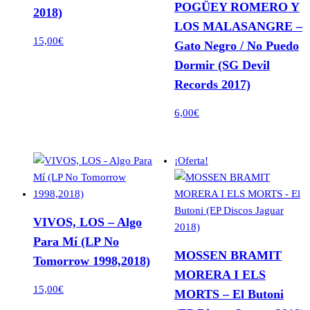
POGÜEY ROMERO Y
2018)
LOS MALASANGRE –
15,00
€
Gato Negro / No Puedo
Dormir (SG Devil
Records 2017)
6,00
€
¡Oferta!
VIVOS, LOS – Algo
Para Mí (LP No
MOSSEN BRAMIT
Tomorrow 1998,2018)
MORERA I ELS
15,00
€
MORTS – El Butoni