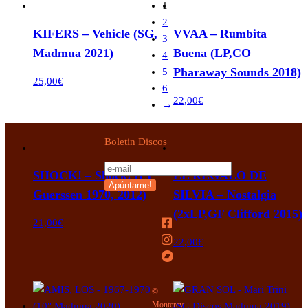
1
2
KIFERS – Vehicle (SG,
VVAA – Rumbita
3
Madmua 2021)
Buena (LP,CO
4
Pharaway Sounds 2018)
5
25,00
€
6
22,00
€
→
Boletin Discos
SHOCK! – Shock! (LP
EL REGALO DE
Guerssen 1970, 2012)
SILVIA – Nostalgia
(2xLP,GF Clifford 2015)
21,00
€
22,00
€
©
Monterey