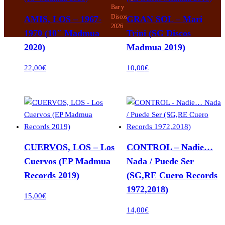
Bar y
Discos
AMIS, LOS – 1967-
GRAN SOL – Mari
2026
1970 (10″ Madmua
Trini (SG Discos
2020)
Madmua 2019)
22,00
€
10,00
€
CUERVOS, LOS – Los
CONTROL – Nadie…
Cuervos (EP Madmua
Nada / Puede Ser
Records 2019)
(SG,RE Cuero Records
1972,2018)
15,00
€
14,00
€