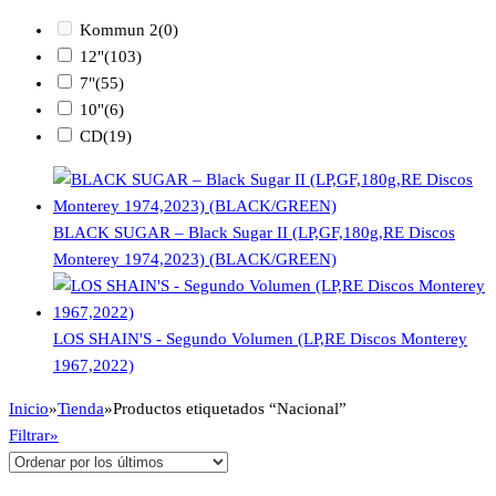
Kommun 2
(0)
12"
(103)
7"
(55)
10"
(6)
CD
(19)
BLACK SUGAR – Black Sugar II (LP,GF,180g,RE Discos
Monterey 1974,2023) (BLACK/GREEN)
LOS SHAIN'S - Segundo Volumen (LP,RE Discos Monterey
1967,2022)
Inicio
»
Tienda
»
Productos etiquetados “Nacional”
Filtrar»