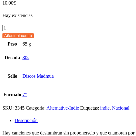
10,00
€
Hay existencias
GRAN
SOL
Añadir al carrito
-
Peso
65 g
Mari
Decada
80s
Trini
(SG
Discos
Sello
Discos Madmua
Madmua
2019)
Formato
7"
cantidad
SKU:
3345
Categoría:
Alternative-Indie
Etiquetas:
indie
,
Nacional
Descripción
Hay canciones que deslumbran sin proponérselo y que enamoran por su