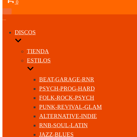
0
Menú
de
Menú
navegación
de
navegación
DISCOS
TIENDA
ESTILOS
BEAT-GARAGE-RNR
PSYCH-PROG-HARD
FOLK-ROCK-PSYCH
PUNK-REVIVAL-GLAM
ALTERNATIVE-INDIE
RNB-SOUL-LATIN
JAZZ-BLUES