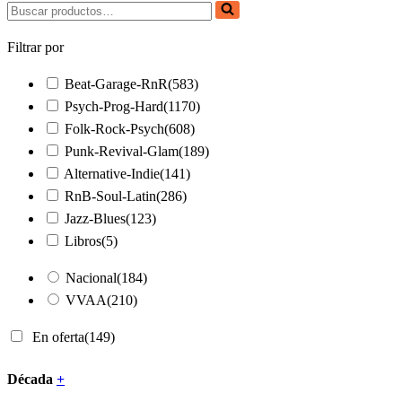
Buscar...
Filtrar por
Beat-Garage-RnR
(583)
Psych-Prog-Hard
(1170)
Folk-Rock-Psych
(608)
Punk-Revival-Glam
(189)
Alternative-Indie
(141)
RnB-Soul-Latin
(286)
Jazz-Blues
(123)
Libros
(5)
Nacional
(184)
VVAA
(210)
En oferta
(149)
Década
+