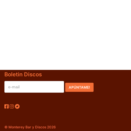
Jazz-Blues
(0)
Libros
(0)
Nacional
(0)
VVAA
(0)
En oferta
(1)
Década
+
Boletin Discos
20s
(0)
30s
(0)
40s
(0)
50s
(0)
60s
(0)
© Monterey Bar y Discos 2026