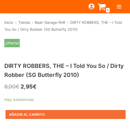
Saltar
0
al
contenido
Inicio
»
Tienda
»
Beat-Garage-RnR
»
DIRTY ROBBERS, THE – I Told
TIENDA
You So / Dirty Robber (SG Butterfly 2010)
ESTILOS
JAGUAR
¡Oferta!
BEAT-GARAGE-RNR
MONTEREY
OFERTAS
CANTINA BAR
PSYCH-PROG-HARD
PREGUNTAS?
PUB
CONTACTO
DIRTY ROBBERS, THE – I Told You So / Dirty
Filtrar por
FOLK-ROCK-PSYCH
Robber (SG Butterfly 2010)
Beat-Garage-RnR
(583)
PUNK-REVIVAL-GLAM
6,00
€
2,95
€
Psych-Prog-Hard
(1170)
ALTERNATIVE-INDIE
Hay existencias
Folk-Rock-Psych
(608)
RNB-SOUL-LATIN
Punk-Revival-Glam
(189)
JAZZ-BLUES
AÑADIR AL CARRITO
Alternative-Indie
(141)