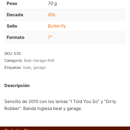
Peso
70 g
RnB-Soul-Latin
(286)
Jazz-Blues
(123)
Decada
00s
Libros
(5)
Sello
Butterfly
Formato
7"
Nacional
(184)
VVAA
(210)
SKU:
535
Categoría:
Beat-Garage-RnR
En oferta
(149)
Etiquetas:
beat
,
garage
Década
+
Descripción
20s
(0)
30s
(1)
Sencillo de 2010 con los temas “I Told You So” y “Dirty
40s
(2)
Robber”. Banda inglesa beat y garage.
50s
(117)
60s
(895)