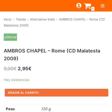
Saltar
0
al
contenido
Inicio
»
Tienda
»
Alternative-Indie
»
AMBROS CHAPEL – Rome (CD
TIENDA
Malatesta 2009)
ESTILOS
JAGUAR
¡Oferta!
BEAT-GARAGE-RNR
MONTEREY
OFERTAS
CANTINA BAR
AMBROS CHAPEL – Rome (CD Malatesta
PSYCH-PROG-HARD
PREGUNTAS?
PUB
CONTACTO
2009)
Filtrar por
FOLK-ROCK-PSYCH
9,00
€
2,95
€
Beat-Garage-RnR
(583)
PUNK-REVIVAL-GLAM
Psych-Prog-Hard
(1170)
ALTERNATIVE-INDIE
Hay existencias
Folk-Rock-Psych
(608)
RNB-SOUL-LATIN
AÑADIR AL CARRITO
Punk-Revival-Glam
(189)
JAZZ-BLUES
Alternative-Indie
(141)
Peso
120 g