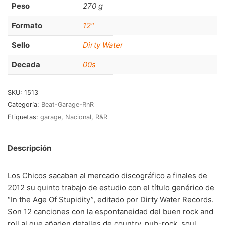
Peso
270 g
RnB-Soul-Latin
(286)
Jazz-Blues
(123)
Formato
12"
Libros
(5)
Sello
Dirty Water
Decada
00s
Nacional
(184)
VVAA
(210)
SKU:
1513
Categoría:
Beat-Garage-RnR
En oferta
(149)
Etiquetas:
garage
,
Nacional
,
R&R
Década
+
Descripción
20s
(0)
30s
(1)
Los Chicos sacaban al mercado discográfico a finales de
40s
(2)
2012 su quinto trabajo de estudio con el título genérico de
“In the Age Of Stupidity”, editado por Dirty Water Records.
50s
(117)
Son 12 canciones con la espontaneidad del buen rock and
60s
(895)
roll al que añaden detalles de country, pub-rock, soul,