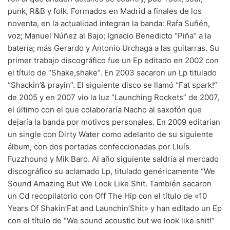
punk, R&B y folk. Formados en Madrid a finales de los
70s
(1174)
noventa, en la actualidad integran la banda: Rafa Suñén,
voz; Manuel Núñez al Bajo; Ignacio Benedicto “Piña” a la
80s
(155)
batería; más Gerardo y Antonio Urchaga a las guitarras. Su
90s
(80)
primer trabajo discográfico fue un Ep editado en 2002 con
el título de “Shake,shake”. En 2003 sacaron un Lp titulado
00s
(433)
“Shackin’& prayin”. El siguiente disco se llamó “Fat spark!”
de 2005 y en 2007 vio la luz “Launching Rockets” de 2007,
Formato
+
el último con el que colaboraría Nacho al saxofón que
Kommun 2
(0)
dejaría la banda por motivos personales. En 2009 editarían
un single con Dirty Water como adelanto de su siguiente
12"
(2508)
álbum, con dos portadas confeccionadas por Lluís
7"
(148)
Fuzzhound y Mik Baro. Al año siguiente saldría al mercado
discográfico su aclamado Lp, titulado genéricamente “We
10"
(21)
Sound Amazing But We Look Like Shit. También sacaron
CD
(49)
un Cd recopilatorio con Off The Hip con el título de «10
Years Of Shakin’Fat and Launchin’Shit» y han editado un Ep
con el título de “We sound acoustic but we look like shit!”