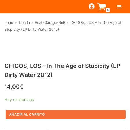
Saltar
0
al
contenido
Inicio
»
Tienda
»
Beat-Garage-RnR
»
CHICOS, LOS – In The Age of
TIENDA
Stupidity (LP Dirty Water 2012)
ESTILOS
JAGUAR
BEAT-GARAGE-RNR
MONTEREY
OFERTAS
CANTINA BAR
PSYCH-PROG-HARD
PREGUNTAS?
PUB
CONTACTO
CHICOS, LOS – In The Age of Stupidity (LP
Filtrar por
FOLK-ROCK-PSYCH
Dirty Water 2012)
Beat-Garage-RnR
(583)
PUNK-REVIVAL-GLAM
14,00
€
Psych-Prog-Hard
(1170)
ALTERNATIVE-INDIE
Hay existencias
Folk-Rock-Psych
(608)
RNB-SOUL-LATIN
Punk-Revival-Glam
(189)
JAZZ-BLUES
AÑADIR AL CARRITO
Alternative-Indie
(141)