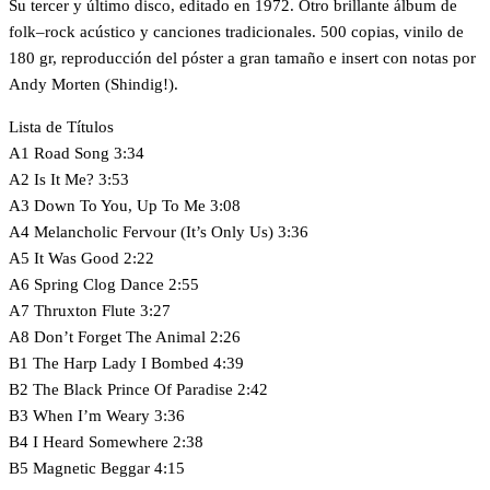
Su tercer y último disco, editado en 1972. Otro brillante álbum de
folk–rock acústico y canciones tradicionales. 500 copias, vinilo de
180 gr, reproducción del póster a gran tamaño e insert con notas por
Andy Morten (Shindig!).
Lista de Títulos
A1 Road Song 3:34
A2 Is It Me? 3:53
A3 Down To You, Up To Me 3:08
A4 Melancholic Fervour (It’s Only Us) 3:36
A5 It Was Good 2:22
A6 Spring Clog Dance 2:55
A7 Thruxton Flute 3:27
A8 Don’t Forget The Animal 2:26
B1 The Harp Lady I Bombed 4:39
B2 The Black Prince Of Paradise 2:42
B3 When I’m Weary 3:36
B4 I Heard Somewhere 2:38
B5 Magnetic Beggar 4:15