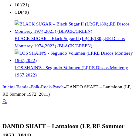
10"
(21)
CD
(49)
BLACK SUGAR – Black Sugar II (LP,GF,180g,RE Discos
Monterey 1974,2023) (BLACK/GREEN)
LOS SHAIN'S - Segundo Volumen (LP,RE Discos Monterey
1967,2022)
Inicio
»
Tienda
»
Folk-Rock-Psych
»
DANDO SHAFT – Lantaloon (LP,
RE Sommor 1972, 2011)
🔍
DANDO SHAFT – Lantaloon (LP, RE Sommor
1972, 2011)