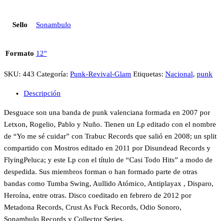
(LP
Sonambulo
Sello
Sonambulo
2012)
cantidad
Formato
12"
SKU:
443
Categoría:
Punk-Revival-Glam
Etiquetas:
Nacional
,
punk
Descripción
Desguace son una banda de punk valenciana formada en 2007 por
Letxon, Rogelio, Pablo y Nuño. Tienen un Lp editado con el nombre
de “Yo me sé cuidar” con Trabuc Records que salió en 2008; un split
compartido con Mostros editado en 2011 por Disundead Records y
FlyingPeluca; y este Lp con el título de “Casi Todo Hits” a modo de
despedida. Sus miembros forman o han formado parte de otras
bandas como Tumba Swing, Aullido Atómico, Antiplayax , Disparo,
Heroína, entre otras. Disco coeditado en febrero de 2012 por
Metadona Records, Crust As Fuck Records, Odio Sonoro,
Sonambulo Records y Collector Series.