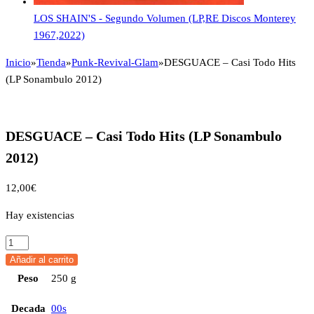
LOS SHAIN'S - Segundo Volumen (LP,RE Discos Monterey
1967,2022)
Inicio
»
Tienda
»
Punk-Revival-Glam
»
DESGUACE – Casi Todo Hits
(LP Sonambulo 2012)
DESGUACE – Casi Todo Hits (LP Sonambulo
2012)
12,00
€
Hay existencias
DESGUACE
-
Añadir al carrito
Casi
Peso
250 g
Todo
Decada
00s
Hits