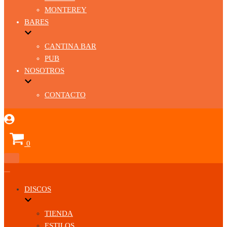
MONTEREY
BARES
CANTINA BAR
PUB
NOSOTROS
CONTACTO
Carrito
0
Menú
de
Menú
navegación
de
DISCOS
navegación
TIENDA
ESTILOS