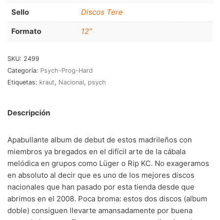
RnB-Soul-Latin
(286)
Sello
Discos Tere
Jazz-Blues
(123)
Formato
12"
Libros
(5)
SKU:
2499
Nacional
(184)
Categoría:
Psych-Prog-Hard
Etiquetas:
kraut
,
Nacional
,
psych
VVAA
(210)
En oferta
(149)
Descripción
Década
+
Apabullante album de debut de estos madrileños con
20s
(0)
miembros ya bregados en el difícil arte de la cábala
melódica en grupos como Lüger o Rip KC. No exageramos
30s
(1)
en absoluto al decir que es uno de los mejores discos
40s
(2)
nacionales que han pasado por esta tienda desde que
abrimos en el 2008. Poca broma: estos dos discos (album
50s
(117)
doble) consiguen llevarte amansadamente por buena
60s
(895)