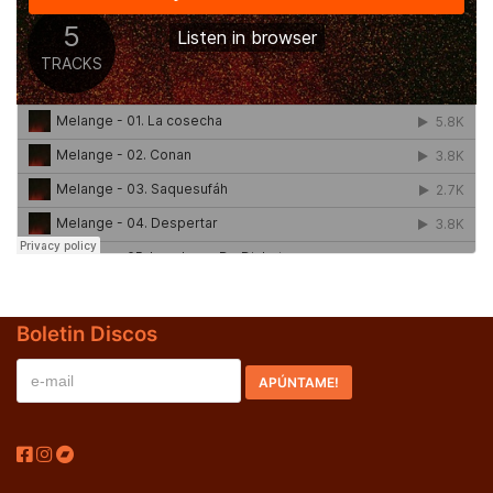
BLACK SUGAR – Black Sugar II (LP,GF,180g,RE Discos
Monterey 1974,2023) (BLACK/GREEN)
LOS SHAIN'S - Segundo Volumen (LP,RE Discos
Monterey 1967,2022)
Boletin Discos