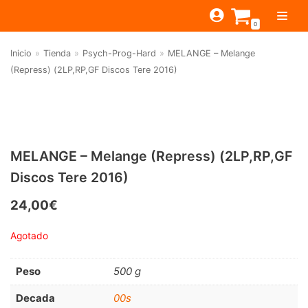
Saltar
0
al
contenido
Inicio
»
Tienda
»
Psych-Prog-Hard
»
MELANGE – Melange
TIENDA
(Repress) (2LP,RP,GF Discos Tere 2016)
ESTILOS
JAGUAR
BEAT-GARAGE-RNR
MONTEREY
OFERTAS
CANTINA BAR
PSYCH-PROG-HARD
PREGUNTAS?
PUB
CONTACTO
MELANGE – Melange (Repress) (2LP,RP,GF
Filtrar por
FOLK-ROCK-PSYCH
Discos Tere 2016)
Beat-Garage-RnR
(583)
PUNK-REVIVAL-GLAM
24,00
€
Psych-Prog-Hard
(1170)
ALTERNATIVE-INDIE
Agotado
Folk-Rock-Psych
(608)
RNB-SOUL-LATIN
Punk-Revival-Glam
(189)
JAZZ-BLUES
Peso
500 g
Alternative-Indie
(141)
Decada
00s