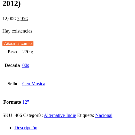
2012)
12,00
€
7,95
€
Hay existencias
Añadir al carrito
Peso
270 g
Decada
00s
Sello
Ceu Musica
Formato
12"
SKU:
406
Categoría:
Alternative-Indie
Etiqueta:
Nacional
Descripción