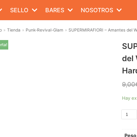
SELLO
BARES
NOSOTROS
o
»
Tienda
»
Punk-Revival-Glam
»
SUPERMIRAFIORI – Amantes del W.
SUP
rta!
del
Har
9,00
Hay ex
Peso