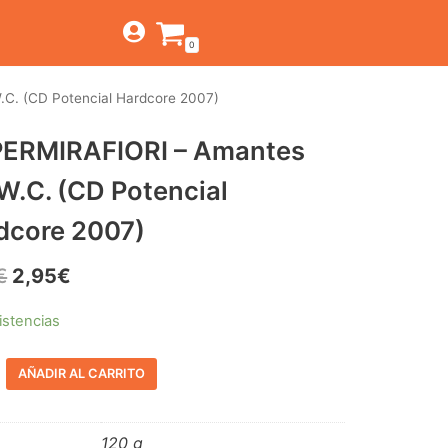
0
C. (CD Potencial Hardcore 2007)
TIENDA
ERMIRAFIORI – Amantes
ESTILOS
JAGUAR
 W.C. (CD Potencial
BEAT-GARAGE-RNR
CANTINA BAR
MONTEREY
OFERTAS
dcore 2007)
PSYCH-PROG-HARD
PREGUNTAS?
CONTACTO
PUB
€
2,95
€
FOLK-ROCK-PSYCH
istencias
PUNK-REVIVAL-GLAM
AÑADIR AL CARRITO
ALTERNATIVE-INDIE
RNB-SOUL-LATIN
120 g