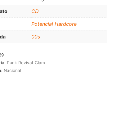
JAZZ-BLUES
ato
CD
Potencial Hardcore
da
00s
89
ría:
Punk-Revival-Glam
a:
Nacional