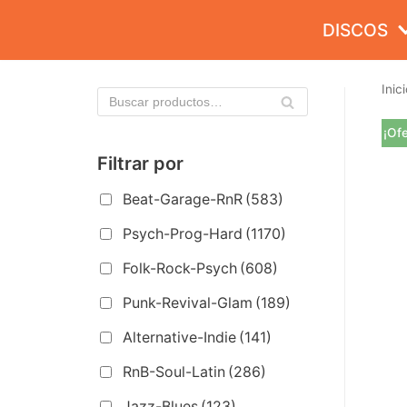
Saltar
DISCOS
al
contenido
Inici
¡Ofe
Filtrar por
Beat-Garage-RnR
(583)
Psych-Prog-Hard
(1170)
Folk-Rock-Psych
(608)
Punk-Revival-Glam
(189)
Alternative-Indie
(141)
RnB-Soul-Latin
(286)
Jazz-Blues
(123)