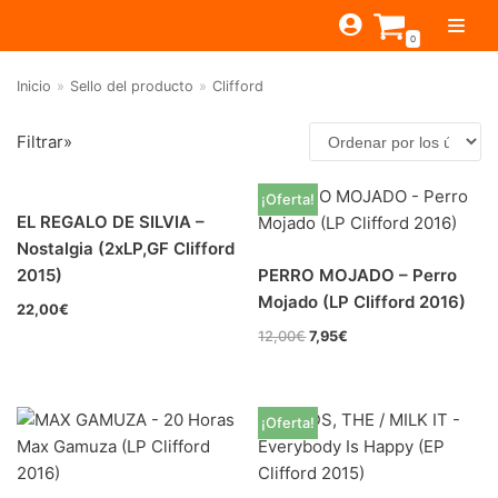
Saltar
0
al
contenido
Inicio
»
Sello del producto
»
Clifford
TIENDA
Filtrar»
ESTILOS
JAGUAR
BEAT-GARAGE-RNR
MONTEREY
OFERTAS
CANTINA BAR
¡Oferta!
EL REGALO DE SILVIA –
Filtrar por
PSYCH-PROG-HARD
PREGUNTAS?
PUB
CONTACTO
Nostalgia (2xLP,GF Clifford
FOLK-ROCK-PSYCH
Beat-Garage-RnR
(7)
2015)
PERRO MOJADO – Perro
Mojado (LP Clifford 2016)
PUNK-REVIVAL-GLAM
22,00
€
Psych-Prog-Hard
(0)
12,00
€
7,95
€
ALTERNATIVE-INDIE
Folk-Rock-Psych
(0)
RNB-SOUL-LATIN
Punk-Revival-Glam
(4)
¡Oferta!
JAZZ-BLUES
Alternative-Indie
(3)
RnB-Soul-Latin
(0)