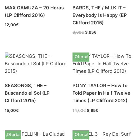
Jazz-Blues
(0)
MAX GAMUZA – 20 Horas
BARDS, THE / MILK IT –
(LP Clifford 2016)
Everybody Is Happy (EP
Libros
(0)
Clifford 2015)
12,00
€
6,00
€
3,95
€
Nacional
(11)
VVAA
(0)
¡Oferta!
En oferta
(7)
Década
+
20s
(0)
SEASONGS, THE –
PONY TAYLOR – How to
Buscando el Sol (LP
Fold Paper In Half Twelve
30s
(0)
Clifford 2015)
Times (LP Clifford 2012)
40s
(0)
15,00
€
14,00
€
8,95
€
50s
(0)
60s
(0)
¡Oferta!
¡Oferta!