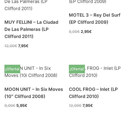
70s
(0)
80s
(0)
MOTEL 3 – Rey Del Surf
MUY FELLINI – La Ciudad
(EP Clifford 2009)
90s
(0)
De Las Palmeras (LP
5,00
€
2,95
€
00s
(14)
Clifford 2011)
12,00
€
7,95
€
Formato
+
Kommun 2
(0)
¡Oferta!
¡Oferta!
12"
(8)
7"
(5)
MOON UNIT – In Six Moves
COOL FROG – Inlet (LP
10"
(1)
(10″ Clifford 2008)
Clifford 2010)
CD
(0)
9,00
€
5,95
€
12,00
€
7,95
€